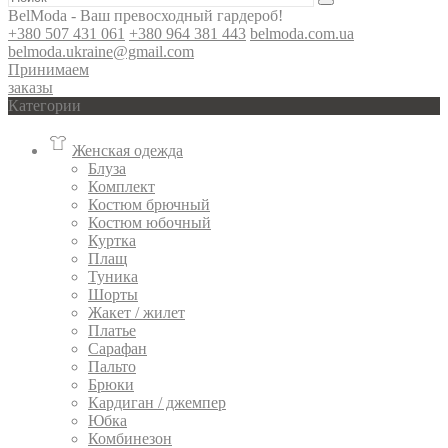
BelModa - Ваш превосходный гардероб!
+380 507 431 061
+380 964 381 443
belmoda.com.ua
belmoda.ukraine@gmail.com
Принимаем
заказы
Категории
Женская одежда
Блуза
Комплект
Костюм брючный
Костюм юбочный
Куртка
Плащ
Туника
Шорты
Жакет / жилет
Платье
Сарафан
Пальто
Брюки
Кардиган / джемпер
Юбка
Комбинезон