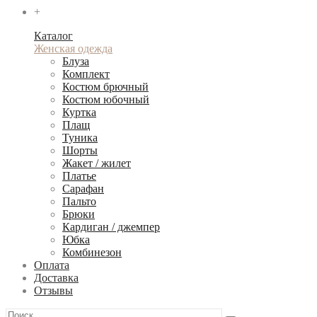
+
Каталог
Женская одежда
Блуза
Комплект
Костюм брючный
Костюм юбочный
Куртка
Плащ
Туника
Шорты
Жакет / жилет
Платье
Сарафан
Пальто
Брюки
Кардиган / джемпер
Юбка
Комбинезон
Оплата
Доставка
Отзывы