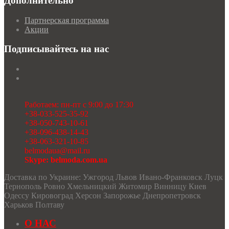
Дополнительно
Партнерская программа
Акции
Подписывайтесь на нас
Работаем: пн-пт с 9:00 до 17:30
+38-033-525-35-92
+38-050-743-10-61
+38-096-438-14-43
+38-063-321-10-85
belmodaua@mail.ru
Skype: belmoda.com.ua
Доставка по Украине: Ужгород Львов Ивано-Франковск Луцк
Тернополь Ровно Хмельницкий Житомир Винницу Киев
Одессу Кировоград Херсон Запорожье Днепропетровск
Харьков Полтаву
О НАС