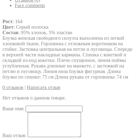
Face comments
Рост
: 164
Цвет
: Серый полоска
Состав
: 95% хлопок, 5% эластан
Блузка женская свободного силуэта выполнена из легкой
хлопковой ткани. Горловина с отложным воротником на
стойке. Застежка центральная на петли и пуговицы. Спереди
в верхней части накладные карманы. Спинка с кокеткой и
складкой из-под кокетки. Плечо спущенное, линия поймы
углубленная. Рукава длинные на манжете, с застежкой на
петлю и пуговицу. Линия низа блузки фигурная. Длина
блузки по спинке: 75 см Длина рукава от горловины: 74 см
0 отзывов
|
Написать отзыв
Нет отзывов о данном товаре.
Ваше имя:
Ваш отзыв: