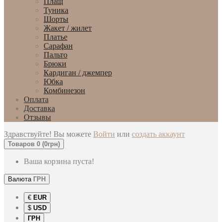
Плащ
Туника
Шорты
Жакет / жилет
Платье
Сарафан
Пальто
Брюки
Кардиган / джемпер
Юбка
Комбинезон
Оплата
Доставка
Отзывы
Здравствуйте! Вы можете
Войти
или
создать аккаунт
Товаров 0 (0грн)
Ваша корзина пуста!
Валюта
ГРН
€
EUR
$
USD
ГРН