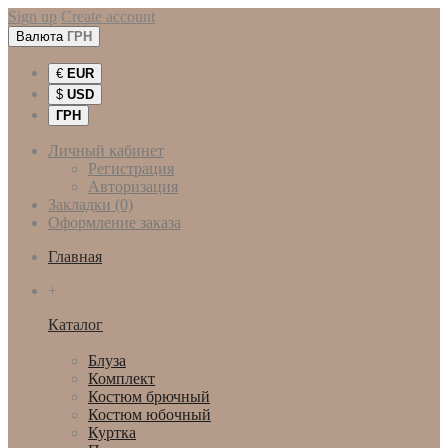
Sign up
Create account
Валюта
ГРН
€
EUR
$
USD
ГРН
Личный кабинет
Регистрация
Авторизация
Закладки (0)
Оформление заказа
Главная
+
Каталог
Женская одежда
Блуза
Комплект
Костюм брючный
Костюм юбочный
Куртка