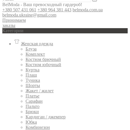
BelModa - Ваш превосходный гардероб!
+380 507 431 061
+380 964 381 443
belmoda.com.ua
belmoda.ukraine@gmail.com
Принимаем
заказы
Категории
Женская одежда
Блуза
Комплект
Костюм брючный
Костюм юбочный
Куртка
Плащ
Туника
Шорты
Жакет / жилет
Платье
Сарафан
Пальто
Брюки
Кардиган / джемпер
Юбка
Комбинезон