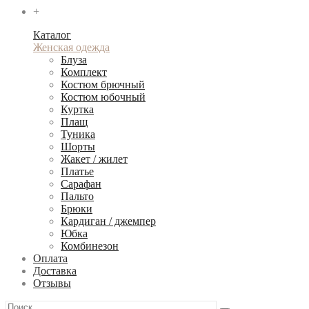
+
Каталог
Женская одежда
Блуза
Комплект
Костюм брючный
Костюм юбочный
Куртка
Плащ
Туника
Шорты
Жакет / жилет
Платье
Сарафан
Пальто
Брюки
Кардиган / джемпер
Юбка
Комбинезон
Оплата
Доставка
Отзывы