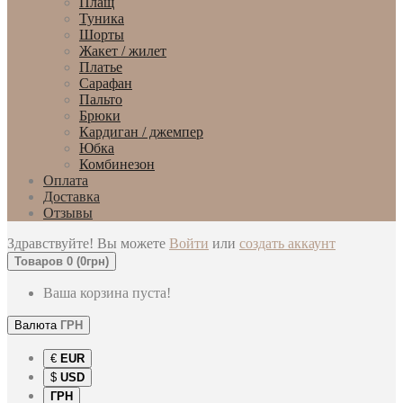
Плащ
Туника
Шорты
Жакет / жилет
Платье
Сарафан
Пальто
Брюки
Кардиган / джемпер
Юбка
Комбинезон
Оплата
Доставка
Отзывы
Здравствуйте! Вы можете
Войти
или
создать аккаунт
Товаров 0 (0грн)
Ваша корзина пуста!
Валюта
ГРН
€
EUR
$
USD
ГРН