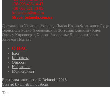
+38-096-438-14-43
+38-063-321-10-85
belmodaua@mail.ru
Skype: belmoda.com.ua
Доставка по Украине: Ужгород Львов Ивано-Франковск Луцк
Тернополь Ровно Хмельницкий Житомир Винницу Киев
Одессу Кировоград Херсон Запорожье Днепропетровск
Харьков Полтаву
О НАС
Блог
Контакты
Опросы
Избранное
Мой кабинет
Все права защищено © Belmoda, 2016
Created by
Inneti Innovations
Top