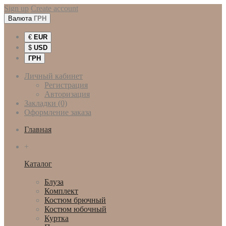
Sign up
Create account
Валюта
ГРН
€
EUR
$
USD
ГРН
Личный кабинет
Регистрация
Авторизация
Закладки (0)
Оформление заказа
Главная
+
Каталог
Женская одежда
Блуза
Комплект
Костюм брючный
Костюм юбочный
Куртка