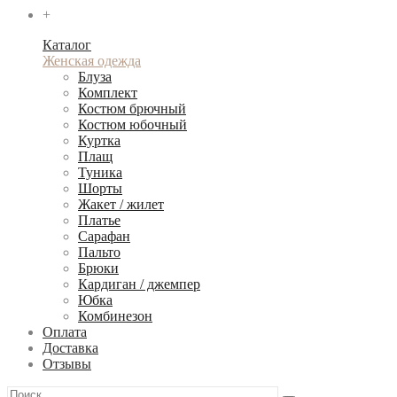
+
Каталог
Женская одежда
Блуза
Комплект
Костюм брючный
Костюм юбочный
Куртка
Плащ
Туника
Шорты
Жакет / жилет
Платье
Сарафан
Пальто
Брюки
Кардиган / джемпер
Юбка
Комбинезон
Оплата
Доставка
Отзывы