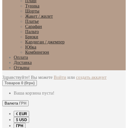
Плащ
Туника
Шорты
Жакет / жилет
Платье
Сарафан
Пальто
Брюки
Кардиган / джемпер
Юбка
Комбинезон
Оплата
Доставка
Отзывы
Здравствуйте! Вы можете
Войти
или
создать аккаунт
Товаров 0 (0грн)
Ваша корзина пуста!
Валюта
ГРН
€
EUR
$
USD
ГРН