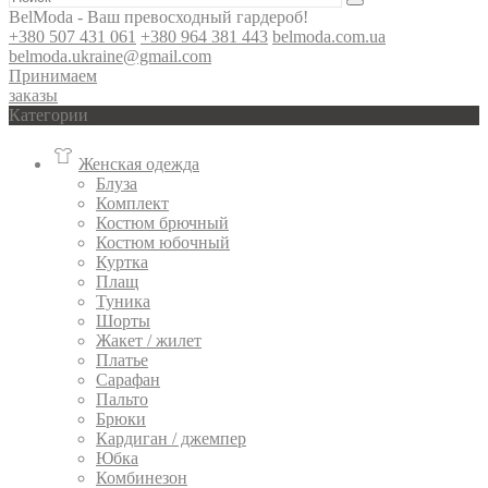
BelModa - Ваш превосходный гардероб!
+380 507 431 061
+380 964 381 443
belmoda.com.ua
belmoda.ukraine@gmail.com
Принимаем
заказы
Категории
Женская одежда
Блуза
Комплект
Костюм брючный
Костюм юбочный
Куртка
Плащ
Туника
Шорты
Жакет / жилет
Платье
Сарафан
Пальто
Брюки
Кардиган / джемпер
Юбка
Комбинезон