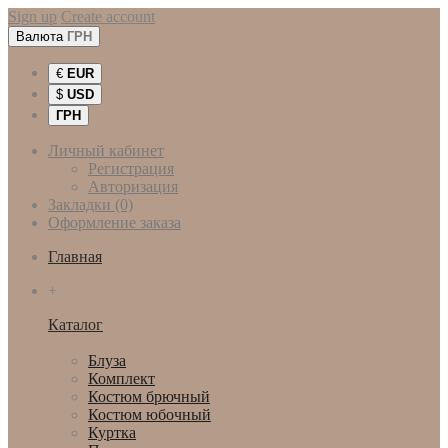
Sign up
Create account
Валюта
ГРН
€
EUR
$
USD
ГРН
Личный кабинет
Регистрация
Авторизация
Закладки (0)
Оформление заказа
Главная
+
Каталог
Женская одежда
Блуза
Комплект
Костюм брючный
Костюм юбочный
Куртка