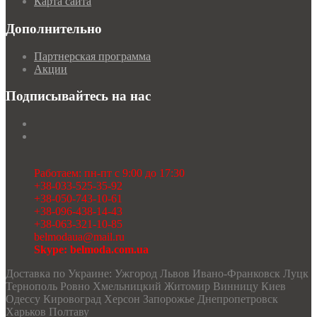
Карта сайта
Дополнительно
Партнерская программа
Акции
Подписывайтесь на нас
Работаем: пн-пт с 9:00 до 17:30
+38-033-525-35-92
+38-050-743-10-61
+38-096-438-14-43
+38-063-321-10-85
belmodaua@mail.ru
Skype: belmoda.com.ua
Доставка по Украине: Ужгород Львов Ивано-Франковск Луцк
Тернополь Ровно Хмельницкий Житомир Винницу Киев
Одессу Кировоград Херсон Запорожье Днепропетровск
Харьков Полтаву