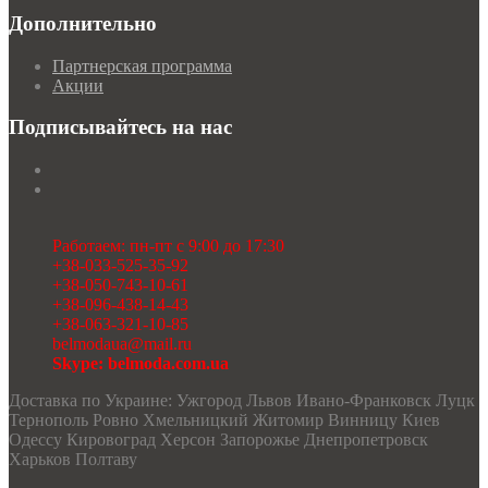
Дополнительно
Партнерская программа
Акции
Подписывайтесь на нас
Работаем: пн-пт с 9:00 до 17:30
+38-033-525-35-92
+38-050-743-10-61
+38-096-438-14-43
+38-063-321-10-85
belmodaua@mail.ru
Skype: belmoda.com.ua
Доставка по Украине: Ужгород Львов Ивано-Франковск Луцк
Тернополь Ровно Хмельницкий Житомир Винницу Киев
Одессу Кировоград Херсон Запорожье Днепропетровск
Харьков Полтаву