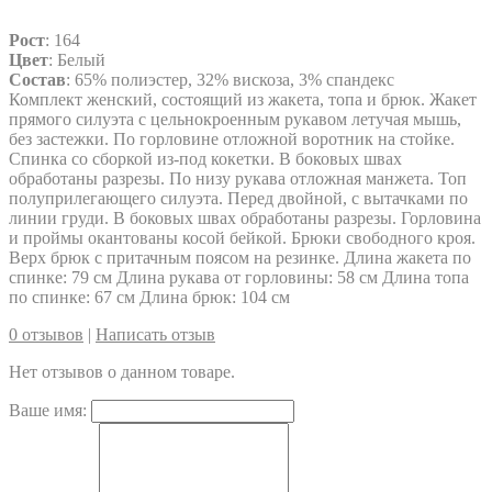
Рост
: 164
Цвет
: Белый
Состав
: 65% полиэстер, 32% вискоза, 3% спандекс
Комплект женский, состоящий из жакета, топа и брюк. Жакет
прямого силуэта с цельнокроенным рукавом летучая мышь,
без застежки. По горловине отложной воротник на стойке.
Спинка со сборкой из-под кокетки. В боковых швах
обработаны разрезы. По низу рукава отложная манжета. Топ
полуприлегающего силуэта. Перед двойной, с вытачками по
линии груди. В боковых швах обработаны разрезы. Горловина
и проймы окантованы косой бейкой. Брюки свободного кроя.
Верх брюк с притачным поясом на резинке. Длина жакета по
спинке: 79 см Длина рукава от горловины: 58 см Длина топа
по спинке: 67 см Длина брюк: 104 см
0 отзывов
|
Написать отзыв
Нет отзывов о данном товаре.
Ваше имя: