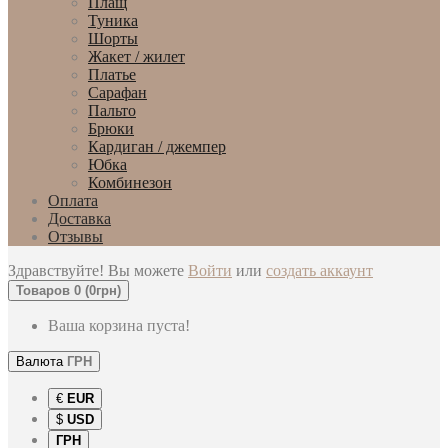
Плащ
Туника
Шорты
Жакет / жилет
Платье
Сарафан
Пальто
Брюки
Кардиган / джемпер
Юбка
Комбинезон
Оплата
Доставка
Отзывы
Здравствуйте! Вы можете
Войти
или
создать аккаунт
Товаров 0 (0грн)
Ваша корзина пуста!
Валюта
ГРН
€
EUR
$
USD
ГРН