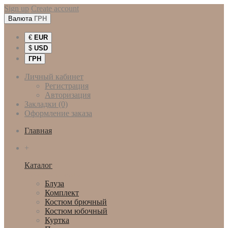
Sign up
Create account
Валюта
ГРН
€
EUR
$
USD
ГРН
Личный кабинет
Регистрация
Авторизация
Закладки (0)
Оформление заказа
Главная
+
Каталог
Женская одежда
Блуза
Комплект
Костюм брючный
Костюм юбочный
Куртка