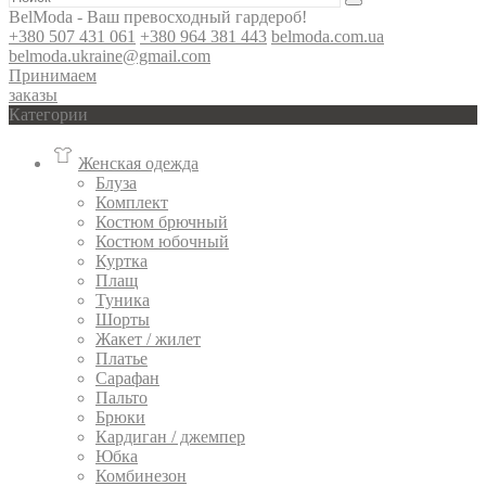
BelModa - Ваш превосходный гардероб!
+380 507 431 061
+380 964 381 443
belmoda.com.ua
belmoda.ukraine@gmail.com
Принимаем
заказы
Категории
Женская одежда
Блуза
Комплект
Костюм брючный
Костюм юбочный
Куртка
Плащ
Туника
Шорты
Жакет / жилет
Платье
Сарафан
Пальто
Брюки
Кардиган / джемпер
Юбка
Комбинезон