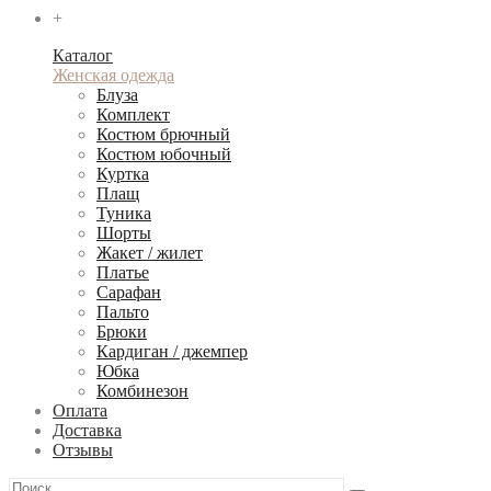
+
Каталог
Женская одежда
Блуза
Комплект
Костюм брючный
Костюм юбочный
Куртка
Плащ
Туника
Шорты
Жакет / жилет
Платье
Сарафан
Пальто
Брюки
Кардиган / джемпер
Юбка
Комбинезон
Оплата
Доставка
Отзывы