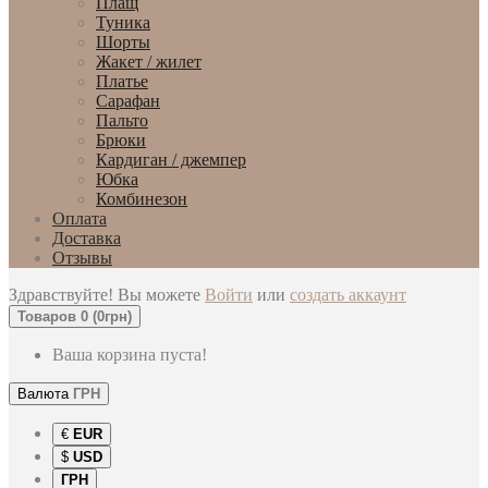
Плащ
Туника
Шорты
Жакет / жилет
Платье
Сарафан
Пальто
Брюки
Кардиган / джемпер
Юбка
Комбинезон
Оплата
Доставка
Отзывы
Здравствуйте! Вы можете
Войти
или
создать аккаунт
Товаров 0 (0грн)
Ваша корзина пуста!
Валюта
ГРН
€
EUR
$
USD
ГРН