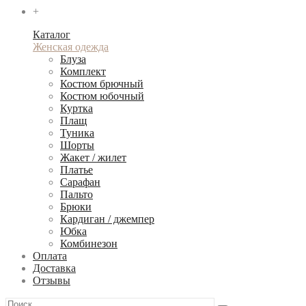
+
Каталог
Женская одежда
Блуза
Комплект
Костюм брючный
Костюм юбочный
Куртка
Плащ
Туника
Шорты
Жакет / жилет
Платье
Сарафан
Пальто
Брюки
Кардиган / джемпер
Юбка
Комбинезон
Оплата
Доставка
Отзывы