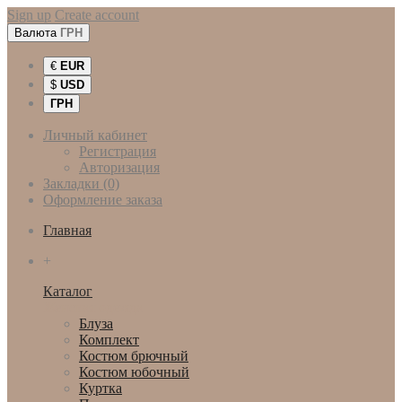
Sign up
Create account
Валюта
ГРН
€
EUR
$
USD
ГРН
Личный кабинет
Регистрация
Авторизация
Закладки (0)
Оформление заказа
Главная
+
Каталог
Женская одежда
Блуза
Комплект
Костюм брючный
Костюм юбочный
Куртка