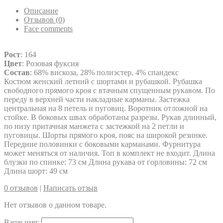
Описание
Отзывов (0)
Face comments
Рост
: 164
Цвет
: Розовая фуксия
Состав
: 68% вискоза, 28% полиэстер, 4% спандекс
Костюм женский летний с шортами и рубашкой. Рубашка
свободного прямого кроя с втачным спущенным рукавом. По
переду в верхней части накладные карманы. Застежка
центральная на 8 петель и пуговиц. Воротник отложной на
стойке. В боковых швах обработаны разрезы. Рукав длинный,
по низу притачная манжета с застежкой на 2 петли и
пуговицы. Шорты прямого кроя, пояс на широкой резинке.
Передние половинки с боковыми карманами. Фурнитура
может меняться от наличия. Топ в комплект не входит. Длина
блузки по спинке: 73 см Длина рукава от горловины: 72 см
Длина шорт: 49 см
0 отзывов
|
Написать отзыв
Нет отзывов о данном товаре.
Ваше имя: