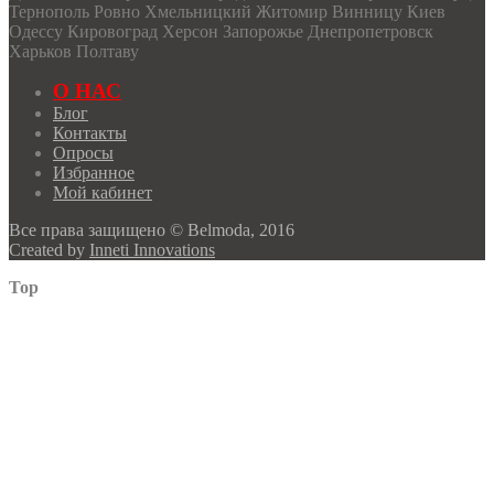
Тернополь Ровно Хмельницкий Житомир Винницу Киев
Одессу Кировоград Херсон Запорожье Днепропетровск
Харьков Полтаву
О НАС
Блог
Контакты
Опросы
Избранное
Мой кабинет
Все права защищено © Belmoda, 2016
Created by
Inneti Innovations
Top