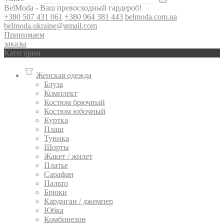
BelModa - Ваш превосходный гардероб!
+380 507 431 061
+380 964 381 443
belmoda.com.ua
belmoda.ukraine@gmail.com
Принимаем
заказы
Категории
Женская одежда
Блуза
Комплект
Костюм брючный
Костюм юбочный
Куртка
Плащ
Туника
Шорты
Жакет / жилет
Платье
Сарафан
Пальто
Брюки
Кардиган / джемпер
Юбка
Комбинезон