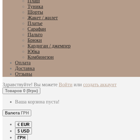
Плащ
Туника
Шорты
Жакет / жилет
Платье
Сарафан
Пальто
Брюки
Кардиган / джемпер
Юбка
Комбинезон
Оплата
Доставка
Отзывы
Здравствуйте! Вы можете
Войти
или
создать аккаунт
Товаров 0 (0грн)
Ваша корзина пуста!
Валюта
ГРН
€
EUR
$
USD
ГРН