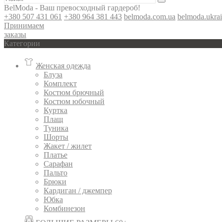
BelModa - Ваш превосходный гардероб!
+380 507 431 061
+380 964 381 443
belmoda.com.ua
belmoda.ukra
Принимаем
заказы
Категории
Женская одежда
Блуза
Комплект
Костюм брючный
Костюм юбочный
Куртка
Плащ
Туника
Шорты
Жакет / жилет
Платье
Сарафан
Пальто
Брюки
Кардиган / джемпер
Юбка
Комбинезон