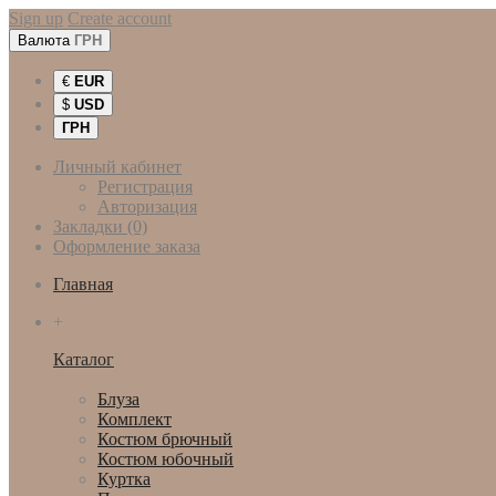
Sign up
Create account
Валюта
ГРН
€
EUR
$
USD
ГРН
Личный кабинет
Регистрация
Авторизация
Закладки (0)
Оформление заказа
Главная
+
Каталог
Женская одежда
Блуза
Комплект
Костюм брючный
Костюм юбочный
Куртка