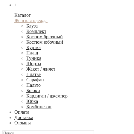
+
Каталог
Женская одежда
Блуза
Комплект
Костюм брючный
Костюм юбочный
Куртка
Плащ
Туника
Шорты
Жакет / жилет
Платье
Сарафан
Пальто
Брюки
Кардиган / джемпер
Юбка
Комбинезон
Оплата
Доставка
Отзывы