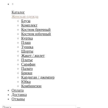
+
Каталог
Женская одежда
Блуза
Комплект
Костюм брючный
Костюм юбочный
Куртка
Плащ
Туника
Шорты
Жакет / жилет
Платье
Сарафан
Пальто
Брюки
Кардиган / джемпер
Юбка
Комбинезон
Оплата
Доставка
Отзывы