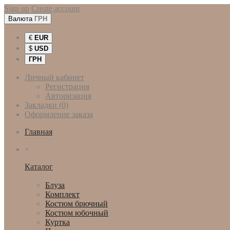
Sign up
Create account
Валюта
ГРН
€
EUR
$
USD
ГРН
Личный кабинет
Регистрация
Авторизация
Закладки (0)
Оформление заказа
Главная
+
Каталог
Женская одежда
Блуза
Комплект
Костюм брючный
Костюм юбочный
Куртка