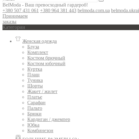
BelModa - Ваш превосходный гардероб!
+380 507 431 061
+380 964 381 443
belmoda.com.ua
belmoda.ukra
Принимаем
заказы
Категории
Женская одежда
Блуза
Комплект
Костюм брючный
Костюм юбочный
Куртка
Плащ
Туника
Шорты
Жакет / жилет
Платье
Сарафан
Пальто
Брюки
Кардиган / джемпер
Юбка
Комбинезон