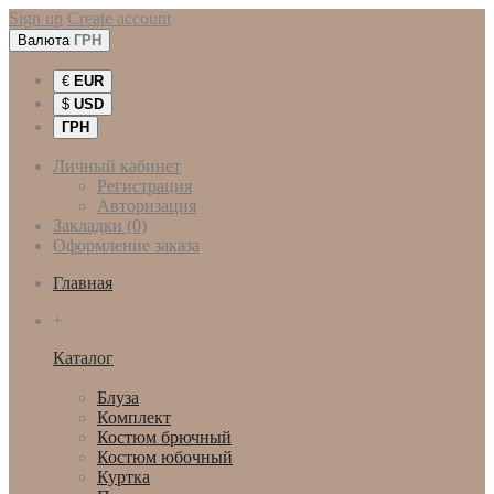
Sign up
Create account
Валюта
ГРН
€
EUR
$
USD
ГРН
Личный кабинет
Регистрация
Авторизация
Закладки (0)
Оформление заказа
Главная
+
Каталог
Женская одежда
Блуза
Комплект
Костюм брючный
Костюм юбочный
Куртка