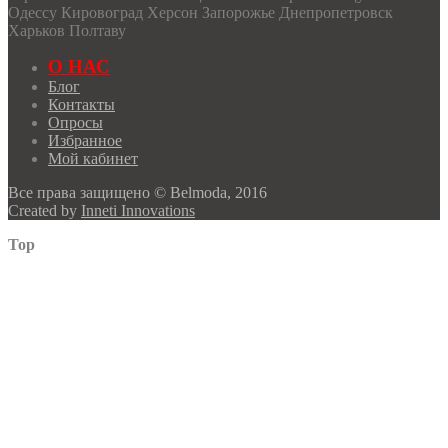
Одессу Кировоград Херсон Запорожье Днепропетровск
Харьков Полтаву
О НАС
Блог
Контакты
Опросы
Избранное
Мой кабинет
Все права защищено © Belmoda, 2016
Created by
Inneti Innovations
Top