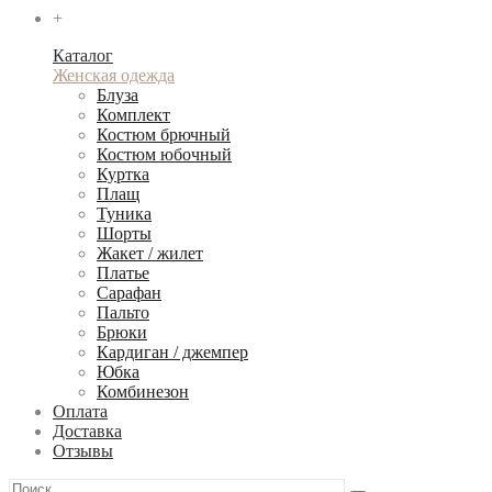
+
Каталог
Женская одежда
Блуза
Комплект
Костюм брючный
Костюм юбочный
Куртка
Плащ
Туника
Шорты
Жакет / жилет
Платье
Сарафан
Пальто
Брюки
Кардиган / джемпер
Юбка
Комбинезон
Оплата
Доставка
Отзывы