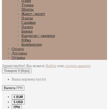
Плащ
Туника
Шорты
Жакет / жилет
Платье
Сарафан
Пальто
Брюки
Кардиган / джемпер
Юбка
Комбинезон
Оплата
Доставка
Отзывы
Здравствуйте! Вы можете
Войти
или
создать аккаунт
Товаров 0 (0грн)
Ваша корзина пуста!
Валюта
ГРН
€
EUR
$
USD
ГРН