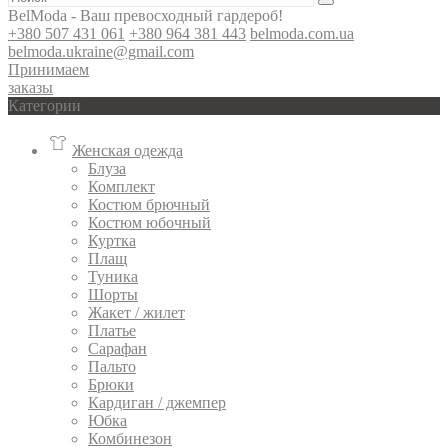
BelModa - Ваш превосходный гардероб!
+380 507 431 061
+380 964 381 443
belmoda.com.ua
belmoda.ukraine@gmail.com
Принимаем
заказы
Категории
Женская одежда
Блуза
Комплект
Костюм брючный
Костюм юбочный
Куртка
Плащ
Туника
Шорты
Жакет / жилет
Платье
Сарафан
Пальто
Брюки
Кардиган / джемпер
Юбка
Комбинезон