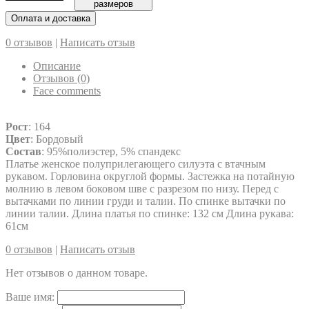
размеров
Оплата и доставка
0 отзывов
|
Написать отзыв
Описание
Отзывов (0)
Face comments
Рост
: 164
Цвет
: Бордовый
Состав
: 95%полиэстер, 5% спандекс
Платье женское полуприлегающего силуэта с втачным
рукавом. Горловина округлой формы. Застежка на потайную
молнию в левом боковом шве с разрезом по низу. Перед с
вытачками по линии груди и талии. По спинке вытачки по
линии талии. Длина платья по спинке: 132 см Длина рукава:
61см
0 отзывов
|
Написать отзыв
Нет отзывов о данном товаре.
Ваше имя: