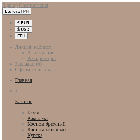
Sign up
Create account
Валюта
ГРН
€
EUR
$
USD
ГРН
Личный кабинет
Регистрация
Авторизация
Закладки (0)
Оформление заказа
Главная
+
Каталог
Женская одежда
Блуза
Комплект
Костюм брючный
Костюм юбочный
Куртка