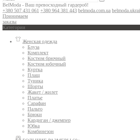
BelModa - Ваш превосходный гардероб!
+380 507 431 061
+380 964 381 443
belmoda.com.ua
belmoda.ukra
Принимаем
заказы
Категории
Женская одежда
Блуза
Комплект
Костюм брючный
Костюм юбочный
Куртка
Плащ
Туника
Шорты
Жакет / жилет
Платье
Сарафан
Пальто
Брюки
Кардиган / джемпер
Юбка
Комбинезон