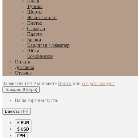
Плащ
Туника
Шорты
Жакет / жилет
Платье
Сарафан
Пальто
Брюки
Кардиган / джемпер
Юбка
Комбинезон
Оплата
Доставка
Отзывы
Здравствуйте! Вы можете
Войти
или
создать аккаунт
Товаров 0 (0грн)
Ваша корзина пуста!
Валюта
ГРН
€
EUR
$
USD
ГРН