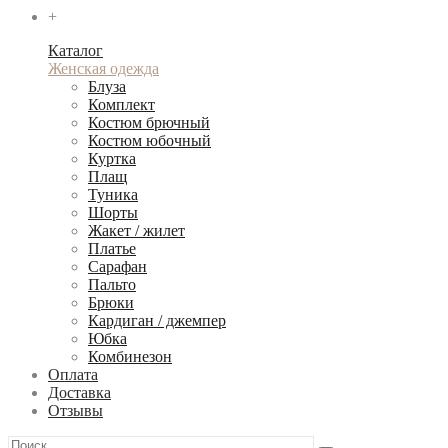
+
Каталог
Женская одежда
Блуза
Комплект
Костюм брючный
Костюм юбочный
Куртка
Плащ
Туника
Шорты
Жакет / жилет
Платье
Сарафан
Пальто
Брюки
Кардиган / джемпер
Юбка
Комбинезон
Оплата
Доставка
Отзывы