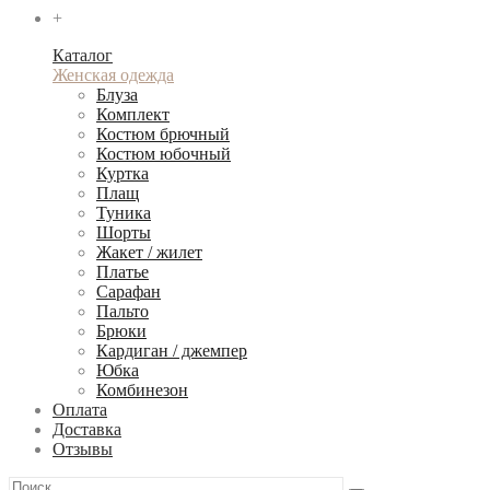
+
Каталог
Женская одежда
Блуза
Комплект
Костюм брючный
Костюм юбочный
Куртка
Плащ
Туника
Шорты
Жакет / жилет
Платье
Сарафан
Пальто
Брюки
Кардиган / джемпер
Юбка
Комбинезон
Оплата
Доставка
Отзывы