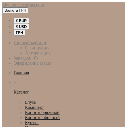
Sign up
Create account
Валюта
ГРН
€
EUR
$
USD
ГРН
Личный кабинет
Регистрация
Авторизация
Закладки (0)
Оформление заказа
Главная
+
Каталог
Женская одежда
Блуза
Комплект
Костюм брючный
Костюм юбочный
Куртка