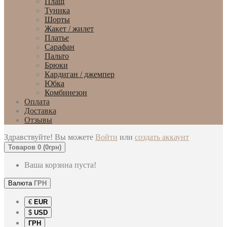
Плащ
Туника
Шорты
Жакет / жилет
Платье
Сарафан
Пальто
Брюки
Кардиган / джемпер
Юбка
Комбинезон
Оплата
Доставка
Отзывы
Здравствуйте! Вы можете
Войти
или
создать аккаунт
Товаров 0 (0грн)
Ваша корзина пуста!
Валюта
ГРН
€
EUR
$
USD
ГРН