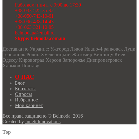
Работаем: пн-пт с 9:00 до 17:30
+38-033-525-35-92
+38-050-743-10-61
+38-096-438-14-43
+38-063-321-10-85
belmodaua@mail.ru
Skype: belmoda.com.ua
Доставка по Украине: Ужгород Львов Ивано-Франковск Луцк
Тернополь Ровно Хмельницкий Житомир Винницу Киев
Одессу Кировоград Херсон Запорожье Днепропетровск
Харьков Полтаву
О НАС
Блог
Контакты
Опросы
Избранное
Мой кабинет
Все права защищено © Belmoda, 2016
Created by
Inneti Innovations
Top