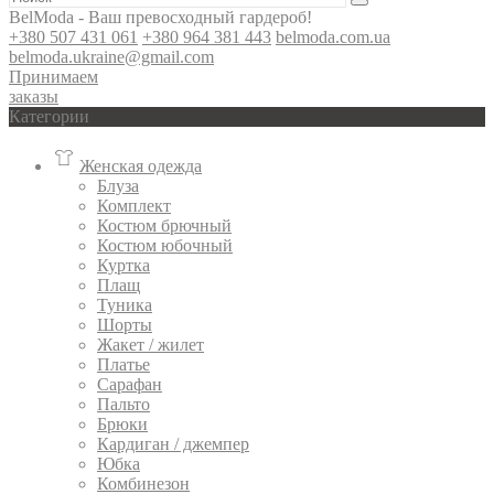
BelModa - Ваш превосходный гардероб!
+380 507 431 061
+380 964 381 443
belmoda.com.ua
belmoda.ukraine@gmail.com
Принимаем
заказы
Категории
Женская одежда
Блуза
Комплект
Костюм брючный
Костюм юбочный
Куртка
Плащ
Туника
Шорты
Жакет / жилет
Платье
Сарафан
Пальто
Брюки
Кардиган / джемпер
Юбка
Комбинезон