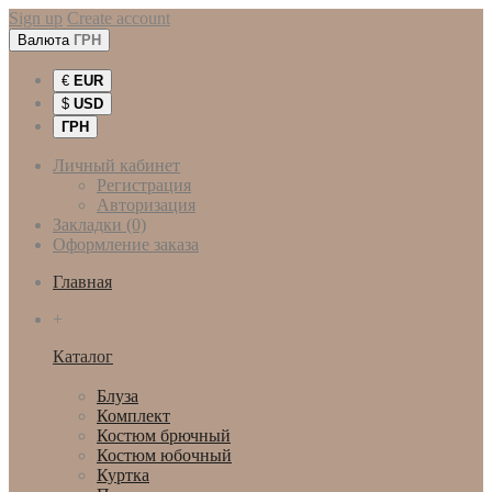
Sign up
Create account
Валюта
ГРН
€
EUR
$
USD
ГРН
Личный кабинет
Регистрация
Авторизация
Закладки (0)
Оформление заказа
Главная
+
Каталог
Женская одежда
Блуза
Комплект
Костюм брючный
Костюм юбочный
Куртка