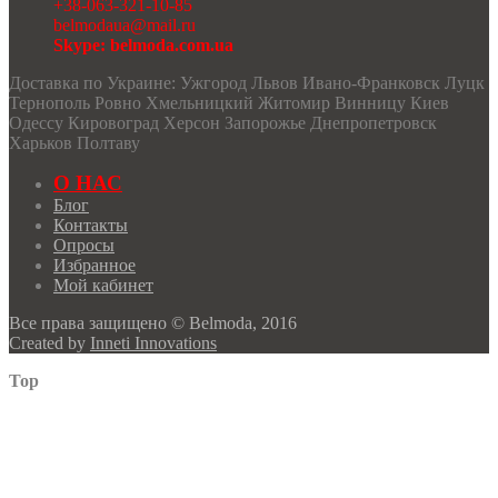
+38-063-321-10-85
belmodaua@mail.ru
Skype: belmoda.com.ua
Доставка по Украине: Ужгород Львов Ивано-Франковск Луцк
Тернополь Ровно Хмельницкий Житомир Винницу Киев
Одессу Кировоград Херсон Запорожье Днепропетровск
Харьков Полтаву
О НАС
Блог
Контакты
Опросы
Избранное
Мой кабинет
Все права защищено © Belmoda, 2016
Created by
Inneti Innovations
Top