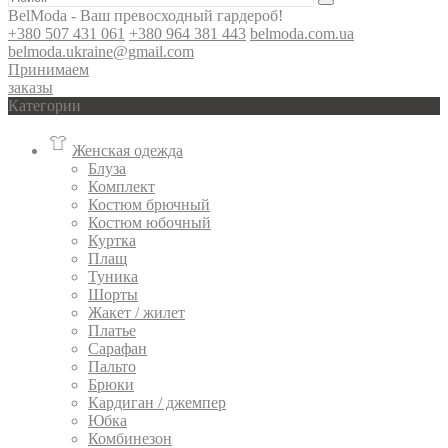
BelModa - Ваш превосходный гардероб!
+380 507 431 061
+380 964 381 443
belmoda.com.ua
belmoda.ukraine@gmail.com
Принимаем
заказы
Категории
Женская одежда
Блуза
Комплект
Костюм брючный
Костюм юбочный
Куртка
Плащ
Туника
Шорты
Жакет / жилет
Платье
Сарафан
Пальто
Брюки
Кардиган / джемпер
Юбка
Комбинезон