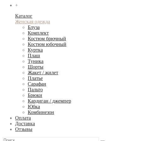
+
Каталог
Женская одежда
Блуза
Комплект
Костюм брючный
Костюм юбочный
Куртка
Плащ
Туника
Шорты
Жакет / жилет
Платье
Сарафан
Пальто
Брюки
Кардиган / джемпер
Юбка
Комбинезон
Оплата
Доставка
Отзывы