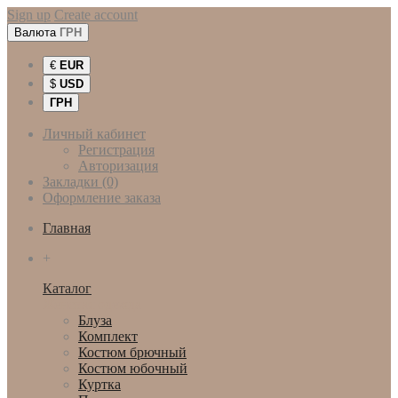
Sign up
Create account
Валюта
ГРН
€
EUR
$
USD
ГРН
Личный кабинет
Регистрация
Авторизация
Закладки (0)
Оформление заказа
Главная
+
Каталог
Женская одежда
Блуза
Комплект
Костюм брючный
Костюм юбочный
Куртка