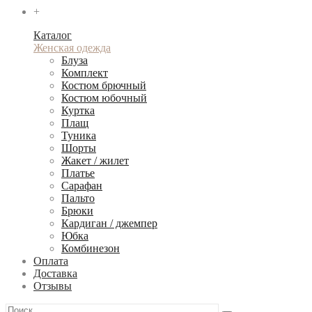
+
Каталог
Женская одежда
Блуза
Комплект
Костюм брючный
Костюм юбочный
Куртка
Плащ
Туника
Шорты
Жакет / жилет
Платье
Сарафан
Пальто
Брюки
Кардиган / джемпер
Юбка
Комбинезон
Оплата
Доставка
Отзывы