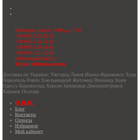
Работаем: пн-пт с 9:00 до 17:30
+38-033-525-35-92
+38-050-743-10-61
+38-096-438-14-43
+38-063-321-10-85
belmodaua@mail.ru
Skype: belmoda.com.ua
Доставка по Украине: Ужгород Львов Ивано-Франковск Луцк
Тернополь Ровно Хмельницкий Житомир Винницу Киев
Одессу Кировоград Херсон Запорожье Днепропетровск
Харьков Полтаву
О НАС
Блог
Контакты
Опросы
Избранное
Мой кабинет