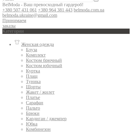
BelModa - Ваш превосходный гардероб!
+380 507 431 061
+380 964 381 443
belmoda.com.ua
belmoda.ukraine@gmail.com
Принимаем
заказы
Категории
Женская одежда
Блуза
Комплект
Костюм брючный
Костюм юбочный
Куртка
Плащ
Туника
Шорты
Жакет / жилет
Платье
Сарафан
Пальто
Брюки
Кардиган / джемпер
Юбка
Комбинезон