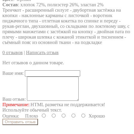
Состав
: хлопок 72%, полиэстер 26%, эластан 2%
Тренчкот - расширенный силуэт - двубортная застёжка на
кнопки - наклонные карманы с листочкой - воротник
пиджачного типа - отлетная кокетка по спинке и переду -
рукав-реглан, двухшовный, со складками по локтевому шву, с
прямыми манжетами с застёжкой на кнопку - двойная пата по
плечу - широкая шлевка с кожаной этикеткой и тиснением -
съёмный пояс из основной ткани - на подкладке
0 отзывов
|
Написать отзыв
Нет отзывов о данном товаре.
Ваше имя:
Ваш отзыв:
Примечание:
HTML разметка не поддерживается!
Используйте обычный текст.
Оценка:
Плохо
Хорошо
Отправить отзыв