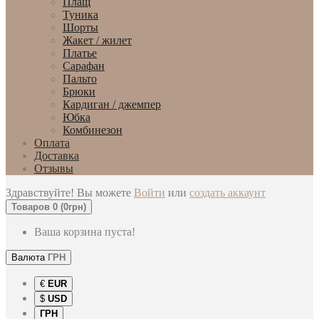
Плащ
Туника
Шорты
Жакет / жилет
Платье
Сарафан
Пальто
Брюки
Кардиган / джемпер
Юбка
Комбинезон
Оплата
Доставка
Отзывы
Здравствуйте! Вы можете
Войти
или
создать аккаунт
Товаров 0 (0грн)
Ваша корзина пуста!
Валюта
ГРН
€
EUR
$
USD
ГРН