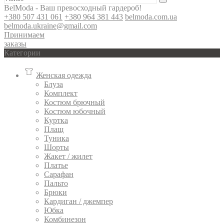
BelModa - Ваш превосходный гардероб!
+380 507 431 061
+380 964 381 443
belmoda.com.ua
belmoda.ukraine@gmail.com
Принимаем
заказы
Категории
Женская одежда
Блуза
Комплект
Костюм брючный
Костюм юбочный
Куртка
Плащ
Туника
Шорты
Жакет / жилет
Платье
Сарафан
Пальто
Брюки
Кардиган / джемпер
Юбка
Комбинезон