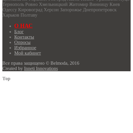
Тернополь Ровно Хмельницкий Житомир Винницу Киев
Одессу Кировоград Херсон Запорожье Днепропетровск
Харьков Полтаву
О НАС
Блог
Контакты
Опросы
Избранное
Мой кабинет
Все права защищено © Belmoda, 2016
Created by
Inneti Innovations
Top