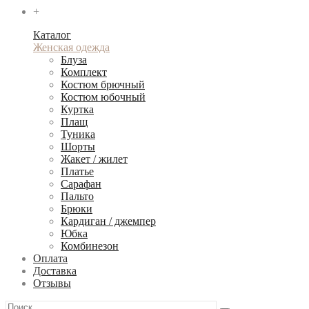
+
Каталог
Женская одежда
Блуза
Комплект
Костюм брючный
Костюм юбочный
Куртка
Плащ
Туника
Шорты
Жакет / жилет
Платье
Сарафан
Пальто
Брюки
Кардиган / джемпер
Юбка
Комбинезон
Оплата
Доставка
Отзывы