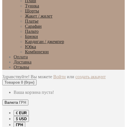
Плащ
Туника
Шорты
Жакет / жилет
Платье
Сарафан
Пальто
Брюки
Кардиган / джемпер
Юбка
Комбинезон
Оплата
Доставка
Отзывы
Здравствуйте! Вы можете
Войти
или
создать аккаунт
Товаров 0 (0грн)
Ваша корзина пуста!
Валюта
ГРН
€
EUR
$
USD
ГРН