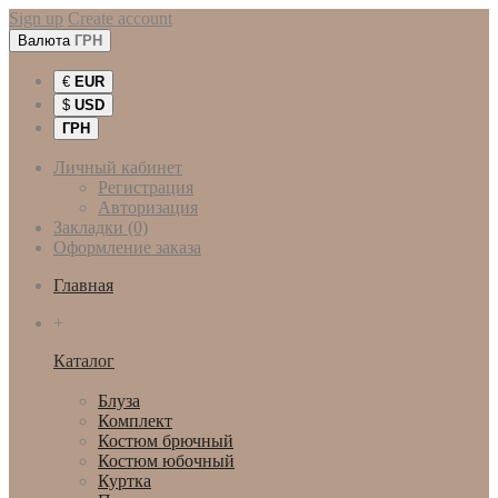
Sign up
Create account
Валюта
ГРН
€
EUR
$
USD
ГРН
Личный кабинет
Регистрация
Авторизация
Закладки (0)
Оформление заказа
Главная
+
Каталог
Женская одежда
Блуза
Комплект
Костюм брючный
Костюм юбочный
Куртка