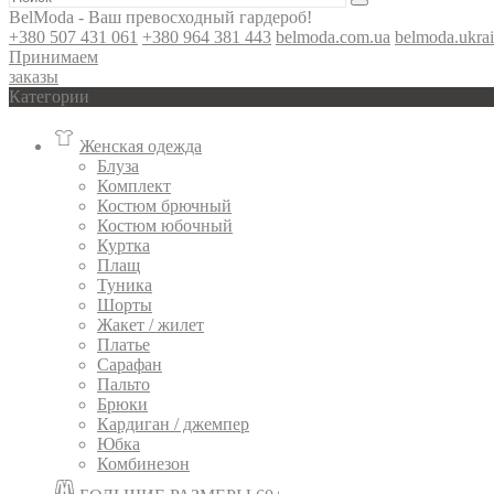
BelModa - Ваш превосходный гардероб!
+380 507 431 061
+380 964 381 443
belmoda.com.ua
belmoda.ukra
Принимаем
заказы
Категории
Женская одежда
Блуза
Комплект
Костюм брючный
Костюм юбочный
Куртка
Плащ
Туника
Шорты
Жакет / жилет
Платье
Сарафан
Пальто
Брюки
Кардиган / джемпер
Юбка
Комбинезон