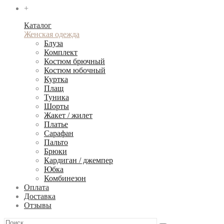
+
Каталог
Женская одежда
Блуза
Комплект
Костюм брючный
Костюм юбочный
Куртка
Плащ
Туника
Шорты
Жакет / жилет
Платье
Сарафан
Пальто
Брюки
Кардиган / джемпер
Юбка
Комбинезон
Оплата
Доставка
Отзывы