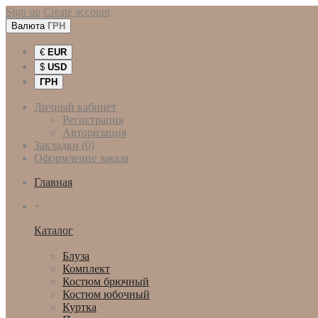
Sign up
Create account
Валюта
ГРН
€
EUR
$
USD
ГРН
Личный кабинет
Регистрация
Авторизация
Закладки (0)
Оформление заказа
Главная
+
Каталог
Женская одежда
Блуза
Комплект
Костюм брючный
Костюм юбочный
Куртка