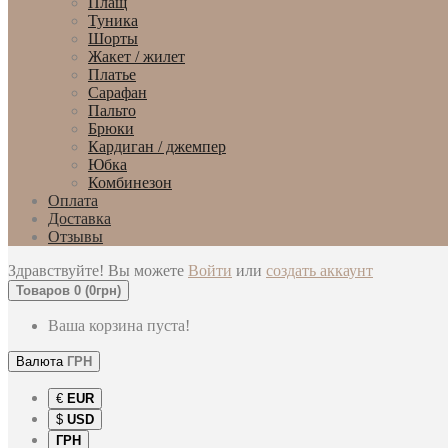
Плащ
Туника
Шорты
Жакет / жилет
Платье
Сарафан
Пальто
Брюки
Кардиган / джемпер
Юбка
Комбинезон
Оплата
Доставка
Отзывы
Здравствуйте! Вы можете
Войти
или
создать аккаунт
Товаров 0 (0грн)
Ваша корзина пуста!
Валюта
ГРН
€
EUR
$
USD
ГРН