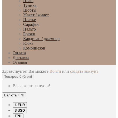
Плащ
Туника
Шорты
Жакет / жилет
Платье
Сарафан
Пальто
Брюки
Кардиган / джемпер
Юбка
Комбинезон
Оплата
Доставка
Отзывы
Здравствуйте! Вы можете
Войти
или
создать аккаунт
Товаров 0 (0грн)
Ваша корзина пуста!
Валюта
ГРН
€
EUR
$
USD
ГРН