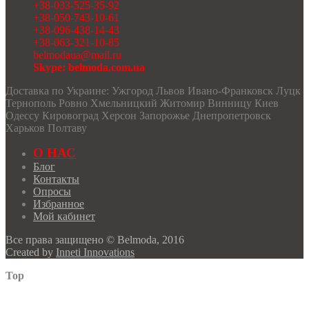
+38-033-525-35-92
+38-050-743-10-61
+38-096-438-14-43
+38-063-321-10-85
belmodaua@mail.ru
Skype: belmoda.com.ua
Доставка по Украине: Ужгород Львов Ивано-Франковск Луцк
Тернополь Ровно Хмельницкий Житомир Винницу Киев
Одессу Кировоград Херсон Запорожье Днепропетровск
Харьков Полтаву
О НАС
Блог
Контакты
Опросы
Избранное
Мой кабинет
Все права защищено © Belmoda, 2016
Created by
Inneti Innovations
Top