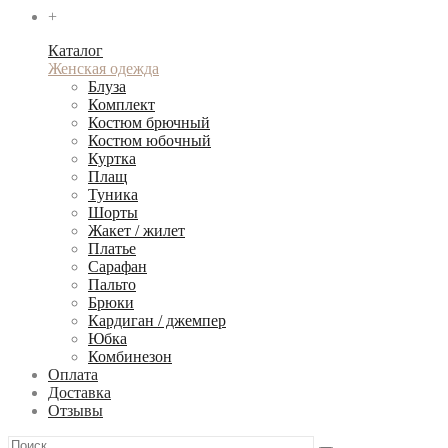
+
Каталог
Женская одежда
Блуза
Комплект
Костюм брючный
Костюм юбочный
Куртка
Плащ
Туника
Шорты
Жакет / жилет
Платье
Сарафан
Пальто
Брюки
Кардиган / джемпер
Юбка
Комбинезон
Оплата
Доставка
Отзывы