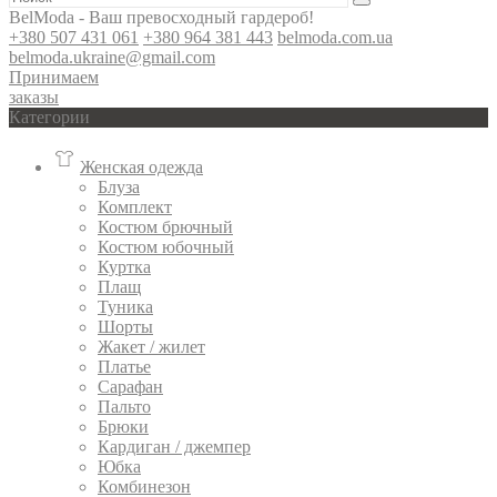
BelModa - Ваш превосходный гардероб!
+380 507 431 061
+380 964 381 443
belmoda.com.ua
belmoda.ukraine@gmail.com
Принимаем
заказы
Категории
Женская одежда
Блуза
Комплект
Костюм брючный
Костюм юбочный
Куртка
Плащ
Туника
Шорты
Жакет / жилет
Платье
Сарафан
Пальто
Брюки
Кардиган / джемпер
Юбка
Комбинезон