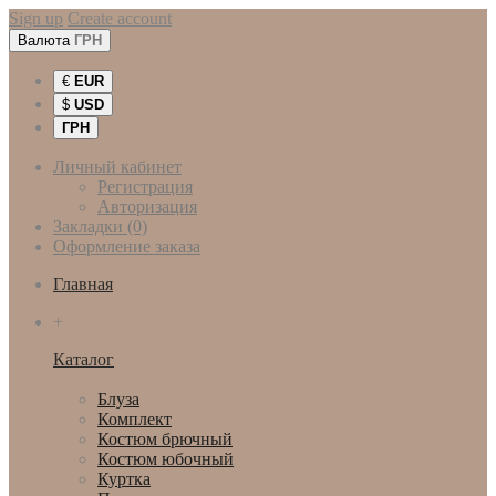
Sign up
Create account
Валюта
ГРН
€
EUR
$
USD
ГРН
Личный кабинет
Регистрация
Авторизация
Закладки (0)
Оформление заказа
Главная
+
Каталог
Женская одежда
Блуза
Комплект
Костюм брючный
Костюм юбочный
Куртка