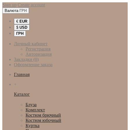
Sign up
Create account
Валюта
ГРН
€
EUR
$
USD
ГРН
Личный кабинет
Регистрация
Авторизация
Закладки (0)
Оформление заказа
Главная
+
Каталог
Женская одежда
Блуза
Комплект
Костюм брючный
Костюм юбочный
Куртка