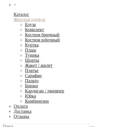
+
Каталог
Женская одежда
Блуза
Комплект
Костюм брючный
Костюм юбочный
Куртка
Плащ
Туника
Шорты
Жакет / жилет
Платье
Сарафан
Пальто
Брюки
Кардиган / джемпер
Юбка
Комбинезон
Оплата
Доставка
Отзывы