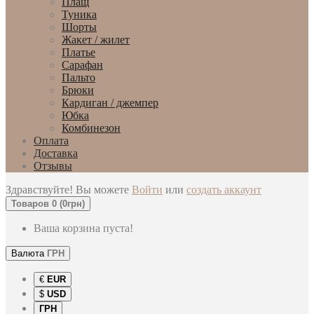
Плащ
Туника
Шорты
Жакет / жилет
Платье
Сарафан
Пальто
Брюки
Кардиган / джемпер
Юбка
Комбинезон
Оплата
Доставка
Отзывы
Здравствуйте! Вы можете
Войти
или
создать аккаунт
Товаров 0 (0грн)
Ваша корзина пуста!
Валюта
ГРН
€
EUR
$
USD
ГРН