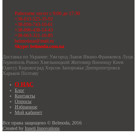
Работаем: пн-пт с 9:00 до 17:30
+38-033-525-35-92
+38-050-743-10-61
+38-096-438-14-43
+38-063-321-10-85
belmodaua@mail.ru
Skype: belmoda.com.ua
Доставка по Украине: Ужгород Львов Ивано-Франковск Луцк
Тернополь Ровно Хмельницкий Житомир Винницу Киев
Одессу Кировоград Херсон Запорожье Днепропетровск
Харьков Полтаву
О НАС
Блог
Контакты
Опросы
Избранное
Мой кабинет
Все права защищено © Belmoda, 2016
Created by
Inneti Innovations