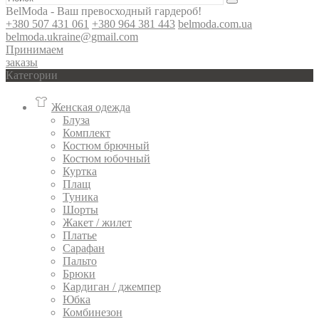
BelModa - Ваш превосходный гардероб!
+380 507 431 061
+380 964 381 443
belmoda.com.ua
belmoda.ukraine@gmail.com
Принимаем
заказы
Категории
Женская одежда
Блуза
Комплект
Костюм брючный
Костюм юбочный
Куртка
Плащ
Туника
Шорты
Жакет / жилет
Платье
Сарафан
Пальто
Брюки
Кардиган / джемпер
Юбка
Комбинезон