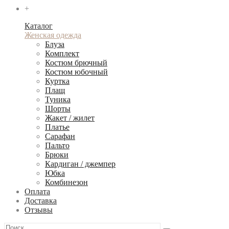
+
Каталог
Женская одежда
Блуза
Комплект
Костюм брючный
Костюм юбочный
Куртка
Плащ
Туника
Шорты
Жакет / жилет
Платье
Сарафан
Пальто
Брюки
Кардиган / джемпер
Юбка
Комбинезон
Оплата
Доставка
Отзывы