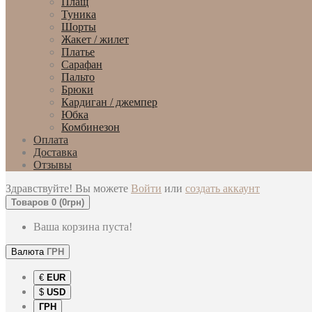
Плащ
Туника
Шорты
Жакет / жилет
Платье
Сарафан
Пальто
Брюки
Кардиган / джемпер
Юбка
Комбинезон
Оплата
Доставка
Отзывы
Здравствуйте! Вы можете
Войти
или
создать аккаунт
Товаров 0 (0грн)
Ваша корзина пуста!
Валюта
ГРН
€
EUR
$
USD
ГРН