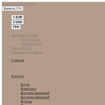
Sign up
Create account
Валюта
ГРН
€
EUR
$
USD
ГРН
Личный кабинет
Регистрация
Авторизация
Закладки (0)
Оформление заказа
Главная
+
Каталог
Женская одежда
Блуза
Комплект
Костюм брючный
Костюм юбочный
Куртка