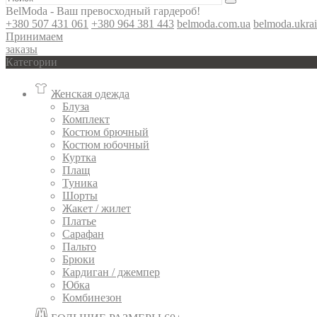
BelModa - Ваш превосходный гардероб!
+380 507 431 061
+380 964 381 443
belmoda.com.ua
belmoda.ukra
Принимаем
заказы
Категории
Женская одежда
Блуза
Комплект
Костюм брючный
Костюм юбочный
Куртка
Плащ
Туника
Шорты
Жакет / жилет
Платье
Сарафан
Пальто
Брюки
Кардиган / джемпер
Юбка
Комбинезон