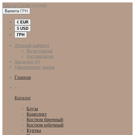
Sign up
Create account
Валюта
ГРН
€
EUR
$
USD
ГРН
Личный кабинет
Регистрация
Авторизация
Закладки (0)
Оформление заказа
Главная
+
Каталог
Женская одежда
Блуза
Комплект
Костюм брючный
Костюм юбочный
Куртка