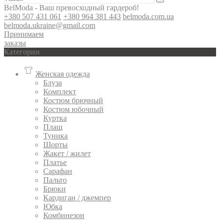
BelModa - Ваш превосходный гардероб!
+380 507 431 061
+380 964 381 443
belmoda.com.ua
belmoda.ukraine@gmail.com
Принимаем
заказы
Категории
Женская одежда
Блуза
Комплект
Костюм брючный
Костюм юбочный
Куртка
Плащ
Туника
Шорты
Жакет / жилет
Платье
Сарафан
Пальто
Брюки
Кардиган / джемпер
Юбка
Комбинезон