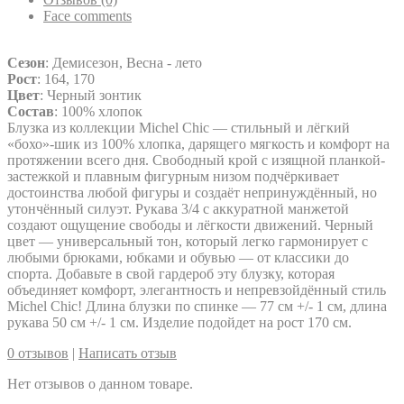
Face comments
Сезон
: Демисезон, Весна - лето
Рост
: 164, 170
Цвет
: Черный зонтик
Состав
: 100% хлопок
Блузка из коллекции Michel Chic — стильный и лёгкий
«бохо»-шик из 100% хлопка, дарящего мягкость и комфорт на
протяжении всего дня. Свободный крой с изящной планкой-
застежкой и плавным фигурным низом подчёркивает
достоинства любой фигуры и создаёт непринуждённый, но
утончённый силуэт. Рукава 3/4 с аккуратной манжетой
создают ощущение свободы и лёгкости движений. Черный
цвет — универсальный тон, который легко гармонирует с
любыми брюками, юбками и обувью — от классики до
спорта. Добавьте в свой гардероб эту блузку, которая
объединяет комфорт, элегантность и непревзойдённый стиль
Michel Chic! Длина блузки по спинке — 77 см +/- 1 см, длина
рукава 50 см +/- 1 см. Изделие подойдет на рост 170 см.
0 отзывов
|
Написать отзыв
Нет отзывов о данном товаре.