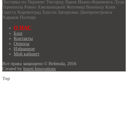
Доставка по Украине: Ужгород Львов Ивано-Франковск Луцк
Тернополь Ровно Хмельницкий Житомир Винницу Киев
Одессу Кировоград Херсон Запорожье Днепропетровск
Харьков Полтаву
О НАС
Блог
Контакты
Опросы
Избранное
Мой кабинет
Все права защищено © Belmoda, 2016
Created by
Inneti Innovations
Top