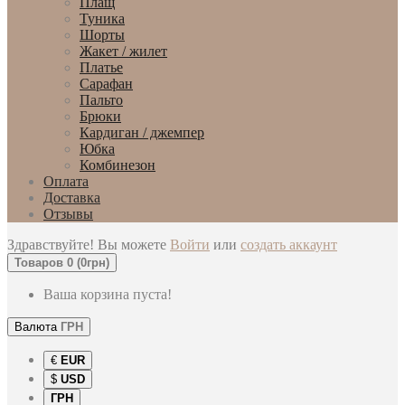
Плащ
Туника
Шорты
Жакет / жилет
Платье
Сарафан
Пальто
Брюки
Кардиган / джемпер
Юбка
Комбинезон
Оплата
Доставка
Отзывы
Здравствуйте! Вы можете
Войти
или
создать аккаунт
Товаров 0 (0грн)
Ваша корзина пуста!
Валюта
ГРН
€
EUR
$
USD
ГРН