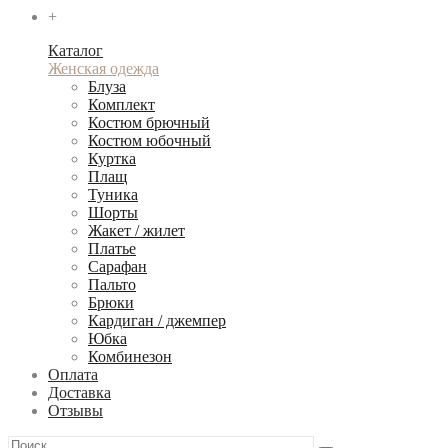
+
Каталог
Женская одежда
Блуза
Комплект
Костюм брючный
Костюм юбочный
Куртка
Плащ
Туника
Шорты
Жакет / жилет
Платье
Сарафан
Пальто
Брюки
Кардиган / джемпер
Юбка
Комбинезон
Оплата
Доставка
Отзывы