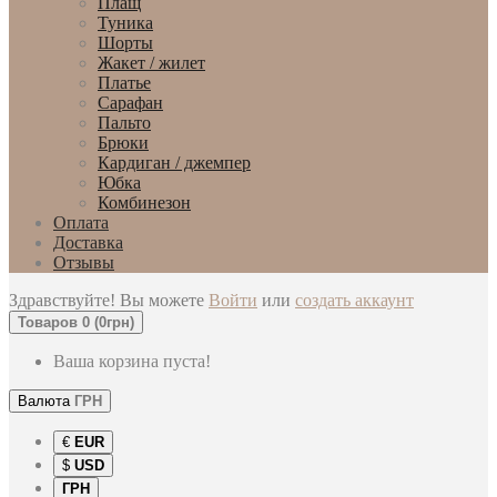
Плащ
Туника
Шорты
Жакет / жилет
Платье
Сарафан
Пальто
Брюки
Кардиган / джемпер
Юбка
Комбинезон
Оплата
Доставка
Отзывы
Здравствуйте! Вы можете
Войти
или
создать аккаунт
Товаров 0 (0грн)
Ваша корзина пуста!
Валюта
ГРН
€
EUR
$
USD
ГРН