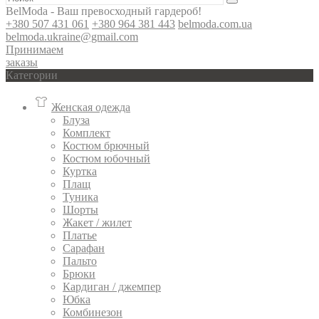
BelModa - Ваш превосходный гардероб!
+380 507 431 061
+380 964 381 443
belmoda.com.ua
belmoda.ukraine@gmail.com
Принимаем
заказы
Категории
Женская одежда
Блуза
Комплект
Костюм брючный
Костюм юбочный
Куртка
Плащ
Туника
Шорты
Жакет / жилет
Платье
Сарафан
Пальто
Брюки
Кардиган / джемпер
Юбка
Комбинезон