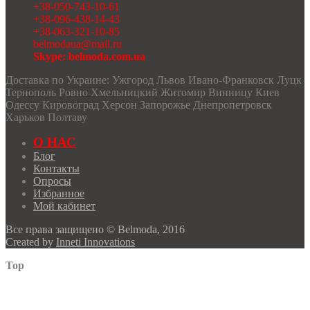
+38-050-743-10-61
+38-096-438-14-43
+38-063-321-10-85
belmodaua@mail.ru
Skype: belmoda.com.ua
Доставка по Украине: Ужгород Львов Ивано-Франковск Луцк
Тернополь Ровно Хмельницкий Житомир Винницу Киев
Одессу Кировоград Херсон Запорожье Днепропетровск
Харьков Полтаву
О НАС
Блог
Контакты
Опросы
Избранное
Мой кабинет
Все права защищено © Belmoda, 2016
Created by
Inneti Innovations
Top