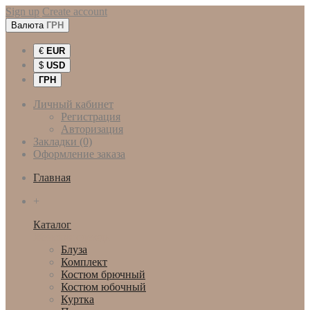
Sign up
Create account
Валюта
ГРН
€
EUR
$
USD
ГРН
Личный кабинет
Регистрация
Авторизация
Закладки (0)
Оформление заказа
Главная
+
Каталог
Женская одежда
Блуза
Комплект
Костюм брючный
Костюм юбочный
Куртка