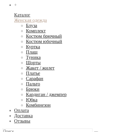
+
Каталог
Женская одежда
Блуза
Комплект
Костюм брючный
Костюм юбочный
Куртка
Плащ
Туника
Шорты
Жакет / жилет
Платье
Сарафан
Пальто
Брюки
Кардиган / джемпер
Юбка
Комбинезон
Оплата
Доставка
Отзывы