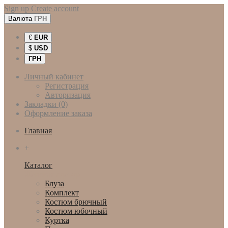
Sign up
Create account
Валюта
ГРН
€
EUR
$
USD
ГРН
Личный кабинет
Регистрация
Авторизация
Закладки (0)
Оформление заказа
Главная
+
Каталог
Женская одежда
Блуза
Комплект
Костюм брючный
Костюм юбочный
Куртка