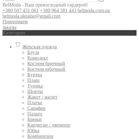
BelModa - Ваш превосходный гардероб!
+380 507 431 061
+380 964 381 443
belmoda.com.ua
belmoda.ukraine@gmail.com
Принимаем
заказы
Категории
Женская одежда
Блуза
Комплект
Костюм брючный
Костюм юбочный
Куртка
Плащ
Туника
Шорты
Жакет / жилет
Платье
Сарафан
Пальто
Брюки
Кардиган / джемпер
Юбка
Комбинезон