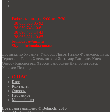
Работаем: пн-пт с 9:00 до 17:30
+38-033-525-35-92
+38-050-743-10-61
+38-096-438-14-43
+38-063-321-10-85
belmodaua@mail.ru
Skype: belmoda.com.ua
Доставка по Украине: Ужгород Львов Ивано-Франковск Луцк
Тернополь Ровно Хмельницкий Житомир Винницу Киев
Одессу Кировоград Херсон Запорожье Днепропетровск
Харьков Полтаву
О НАС
Блог
Контакты
Опросы
Избранное
Мой кабинет
Все права защищено © Belmoda, 2016