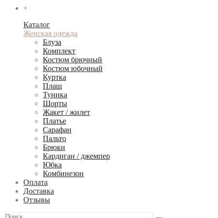
+
Каталог
Женская одежда
Блуза
Комплект
Костюм брючный
Костюм юбочный
Куртка
Плащ
Туника
Шорты
Жакет / жилет
Платье
Сарафан
Пальто
Брюки
Кардиган / джемпер
Юбка
Комбинезон
Оплата
Доставка
Отзывы