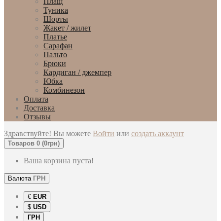
Плащ
Туника
Шорты
Жакет / жилет
Платье
Сарафан
Пальто
Брюки
Кардиган / джемпер
Юбка
Комбинезон
Оплата
Доставка
Отзывы
Здравствуйте! Вы можете
Войти
или
создать аккаунт
Товаров 0 (0грн)
Ваша корзина пуста!
Валюта
ГРН
€
EUR
$
USD
ГРН