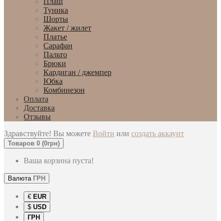
Плащ
Туника
Шорты
Жакет / жилет
Платье
Сарафан
Пальто
Брюки
Кардиган / джемпер
Юбка
Комбинезон
Оплата
Доставка
Отзывы
Здравствуйте! Вы можете
Войти
или
создать аккаунт
Товаров 0 (0грн)
Ваша корзина пуста!
Валюта
ГРН
€
EUR
$
USD
ГРН