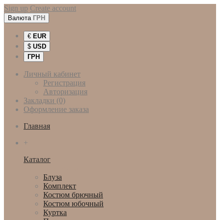
Sign up
Create account
Валюта
ГРН
€
EUR
$
USD
ГРН
Личный кабинет
Регистрация
Авторизация
Закладки (0)
Оформление заказа
Главная
+
Каталог
Женская одежда
Блуза
Комплект
Костюм брючный
Костюм юбочный
Куртка