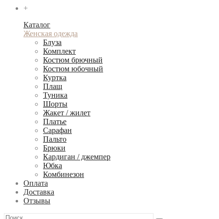
+
Каталог
Женская одежда
Блуза
Комплект
Костюм брючный
Костюм юбочный
Куртка
Плащ
Туника
Шорты
Жакет / жилет
Платье
Сарафан
Пальто
Брюки
Кардиган / джемпер
Юбка
Комбинезон
Оплата
Доставка
Отзывы