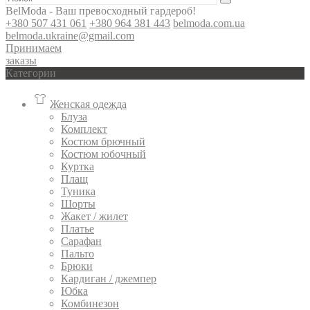
BelModa - Ваш превосходный гардероб!
+380 507 431 061
+380 964 381 443
belmoda.com.ua
belmoda.ukraine@gmail.com
Принимаем
заказы
Категории
Женская одежда
Блуза
Комплект
Костюм брючный
Костюм юбочный
Куртка
Плащ
Туника
Шорты
Жакет / жилет
Платье
Сарафан
Пальто
Брюки
Кардиган / джемпер
Юбка
Комбинезон