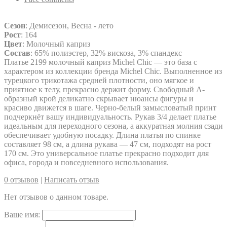
Сезон
: Демисезон, Весна - лето
Рост
: 164
Цвет
: Молочный каприз
Состав
: 65% полиэстер, 32% вискоза, 3% спандекс
Платье 2199 молочный каприз Michel Chic — это база с
характером из коллекции бренда Michel Chic. Выполненное из
турецкого трикотажа средней плотности, оно мягкое и
приятное к телу, прекрасно держит форму. Свободный А-
образный крой деликатно скрывает нюансы фигуры и
красиво движется в шаге. Черно-белый замысловатый принт
подчеркнёт вашу индивидуальность. Рукав 3/4 делает платье
идеальным для переходного сезона, а аккуратная молния сзади
обеспечивает удобную посадку. Длина платья по спинке
составляет 98 см, а длина рукава — 47 см, подходят на рост
170 см. Это универсальное платье прекрасно подходит для
офиса, города и повседневного использования.
0 отзывов
|
Написать отзыв
Нет отзывов о данном товаре.
Ваше имя: