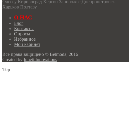
Одессу Кировоград Херсон Запорожье Днепропетровск
Харьков Полтаву
О НАС
Блог
Контакты
Опросы
Избранное
Мой кабинет
Все права защищено © Belmoda, 2016
Created by
Inneti Innovations
Top