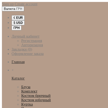
Sign up
Create account
Валюта
ГРН
€
EUR
$
USD
ГРН
Личный кабинет
Регистрация
Авторизация
Закладки (0)
Оформление заказа
Главная
+
Каталог
Женская одежда
Блуза
Комплект
Костюм брючный
Костюм юбочный
Куртка