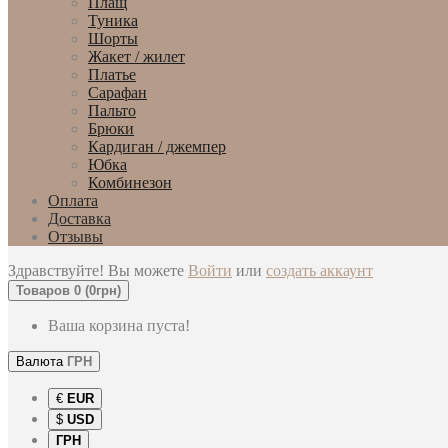
Плащ
Туника
Шорты
Жакет / жилет
Платье
Сарафан
Пальто
Брюки
Кардиган / джемпер
Юбка
Комбинезон
Оплата
Доставка
Отзывы
Здравствуйте! Вы можете
Войти
или
создать аккаунт
Товаров 0 (0грн)
Ваша корзина пуста!
Валюта
ГРН
€
EUR
$
USD
ГРН