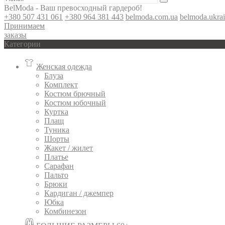
BelModa - Ваш превосходный гардероб!
+380 507 431 061
+380 964 381 443
belmoda.com.ua
belmoda.ukra
Принимаем
заказы
Категории
Женская одежда
Блуза
Комплект
Костюм брючный
Костюм юбочный
Куртка
Плащ
Туника
Шорты
Жакет / жилет
Платье
Сарафан
Пальто
Брюки
Кардиган / джемпер
Юбка
Комбинезон