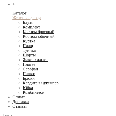
+
Каталог
Женская одежда
Блуза
Комплект
Костюм брючный
Костюм юбочный
Куртка
Плащ
Туника
Шорты
Жакет / жилет
Платье
Сарафан
Пальто
Брюки
Кардиган / джемпер
Юбка
Комбинезон
Оплата
Доставка
Отзывы