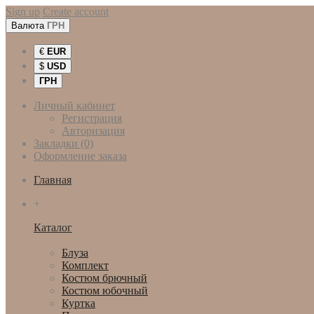
Sign up
Create account
Валюта
ГРН
€
EUR
$
USD
ГРН
Личный кабинет
Регистрация
Авторизация
Закладки (0)
Оформление заказа
Главная
+
Каталог
Женская одежда
Блуза
Комплект
Костюм брючный
Костюм юбочный
Куртка