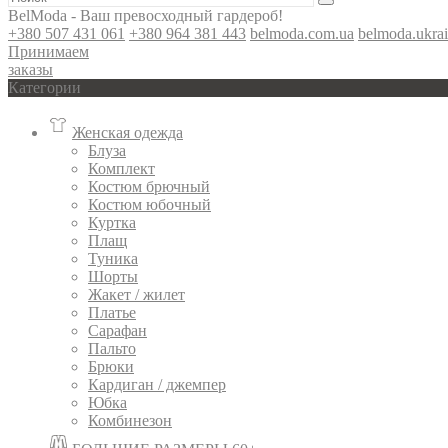
BelModa - Ваш превосходный гардероб!
+380 507 431 061
+380 964 381 443
belmoda.com.ua
belmoda.ukra
Принимаем
заказы
Категории
Женская одежда
Блуза
Комплект
Костюм брючный
Костюм юбочный
Куртка
Плащ
Туника
Шорты
Жакет / жилет
Платье
Сарафан
Пальто
Брюки
Кардиган / джемпер
Юбка
Комбинезон