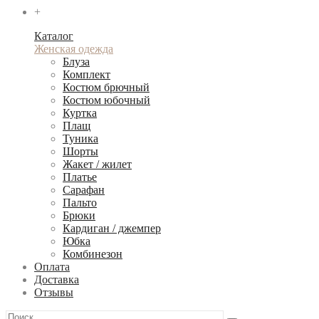
+
Каталог
Женская одежда
Блуза
Комплект
Костюм брючный
Костюм юбочный
Куртка
Плащ
Туника
Шорты
Жакет / жилет
Платье
Сарафан
Пальто
Брюки
Кардиган / джемпер
Юбка
Комбинезон
Оплата
Доставка
Отзывы