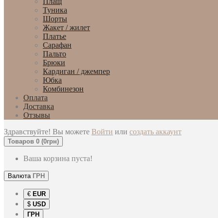
Плащ
Туника
Шорты
Жакет / жилет
Платье
Сарафан
Пальто
Брюки
Кардиган / джемпер
Юбка
Комбинезон
Оплата
Доставка
Отзывы
Здравствуйте! Вы можете
Войти
или
создать аккаунт
Товаров 0 (0грн)
Ваша корзина пуста!
Валюта
ГРН
€
EUR
$
USD
ГРН