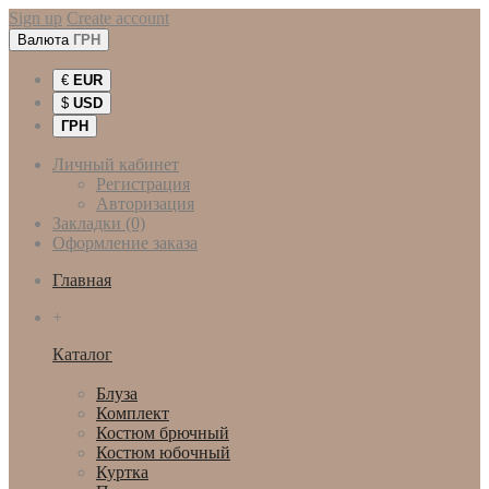
Sign up
Create account
Валюта
ГРН
€
EUR
$
USD
ГРН
Личный кабинет
Регистрация
Авторизация
Закладки (0)
Оформление заказа
Главная
+
Каталог
Женская одежда
Блуза
Комплект
Костюм брючный
Костюм юбочный
Куртка