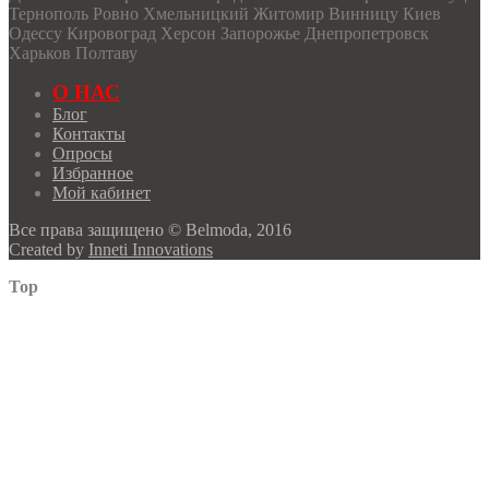
Тернополь Ровно Хмельницкий Житомир Винницу Киев
Одессу Кировоград Херсон Запорожье Днепропетровск
Харьков Полтаву
О НАС
Блог
Контакты
Опросы
Избранное
Мой кабинет
Все права защищено © Belmoda, 2016
Created by
Inneti Innovations
Top