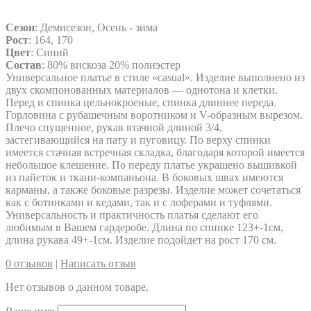
Сезон
: Демисезон, Осень - зима
Рост
: 164, 170
Цвет
: Синий
Состав
: 80% вискоза 20% полиэстер
Универсальное платье в стиле «casual». Изделие выполнено из
двух скомпонованных материалов — однотона и клетки.
Перед и спинка цельнокроеные, спинка длиннее переда.
Горловина с рубашечным воротником и V-образным вырезом.
Плечо спущенное, рукав втачной длиной 3/4,
застегивающийся на пату и пуговицу. По верху спинки
имеется стачная встречная складка, благодаря которой имеется
небольшое клешение. По переду платье украшено вышивкой
из пайеток и ткани-компаньона. В боковых швах имеются
карманы, а также боковые разрезы. Изделие может сочетаться
как с ботинками и кедами, так и с лоферами и туфлями.
Универсальность и практичность платья сделают его
любимым в Вашем гардеробе. Длина по спинке 123+-1см,
длина рукава 49+-1см. Изделие подойдет на рост 170 см.
0 отзывов
|
Написать отзыв
Нет отзывов о данном товаре.