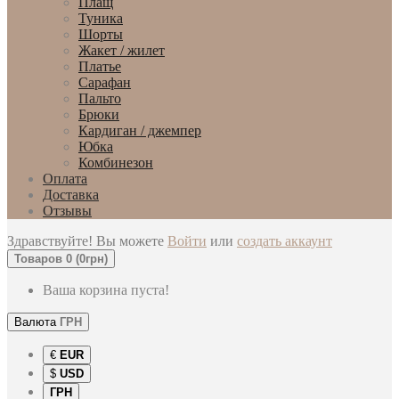
Плащ
Туника
Шорты
Жакет / жилет
Платье
Сарафан
Пальто
Брюки
Кардиган / джемпер
Юбка
Комбинезон
Оплата
Доставка
Отзывы
Здравствуйте! Вы можете
Войти
или
создать аккаунт
Товаров 0 (0грн)
Ваша корзина пуста!
Валюта
ГРН
€
EUR
$
USD
ГРН