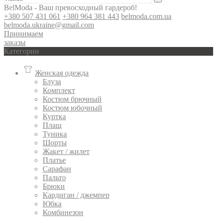
BelModa - Ваш превосходный гардероб!
+380 507 431 061
+380 964 381 443
belmoda.com.ua
belmoda.ukraine@gmail.com
Принимаем
заказы
Категории
Женская одежда
Блуза
Комплект
Костюм брючный
Костюм юбочный
Куртка
Плащ
Туника
Шорты
Жакет / жилет
Платье
Сарафан
Пальто
Брюки
Кардиган / джемпер
Юбка
Комбинезон