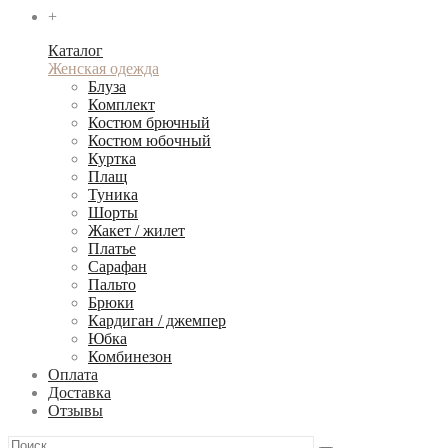
+
Каталог
Женская одежда
Блуза
Комплект
Костюм брючный
Костюм юбочный
Куртка
Плащ
Туника
Шорты
Жакет / жилет
Платье
Сарафан
Пальто
Брюки
Кардиган / джемпер
Юбка
Комбинезон
Оплата
Доставка
Отзывы