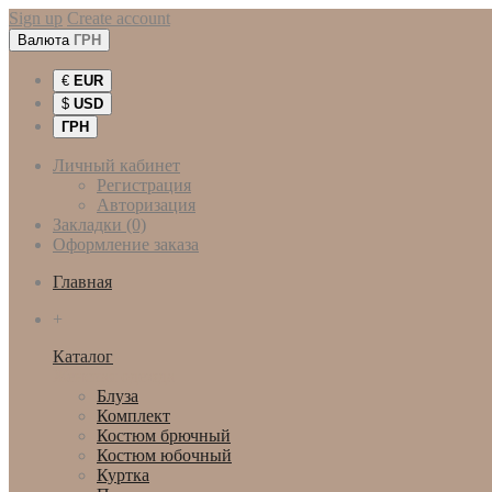
Sign up
Create account
Валюта
ГРН
€
EUR
$
USD
ГРН
Личный кабинет
Регистрация
Авторизация
Закладки (0)
Оформление заказа
Главная
+
Каталог
Женская одежда
Блуза
Комплект
Костюм брючный
Костюм юбочный
Куртка