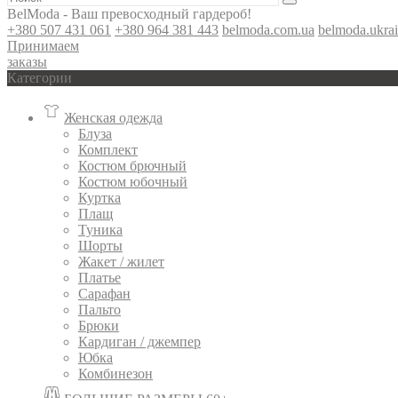
BelModa - Ваш превосходный гардероб!
+380 507 431 061
+380 964 381 443
belmoda.com.ua
belmoda.ukra
Принимаем
заказы
Категории
Женская одежда
Блуза
Комплект
Костюм брючный
Костюм юбочный
Куртка
Плащ
Туника
Шорты
Жакет / жилет
Платье
Сарафан
Пальто
Брюки
Кардиган / джемпер
Юбка
Комбинезон