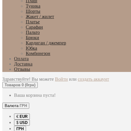
Плащ
Туника
Шорты
Жакет / жилет
Платье
Сарафан
Пальто
Брюки
Кардиган / джемпер
Юбка
Комбинезон
Оплата
Доставка
Отзывы
Здравствуйте! Вы можете
Войти
или
создать аккаунт
Товаров 0 (0грн)
Ваша корзина пуста!
Валюта
ГРН
€
EUR
$
USD
ГРН