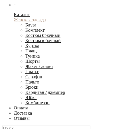
+
Каталог
Женская одежда
Блуза
Комплект
Костюм брючный
Костюм юбочный
Куртка
Плащ
Туника
Шорты
Жакет / жилет
Платье
Сарафан
Пальто
Брюки
Кардиган / джемпер
Юбка
Комбинезон
Оплата
Доставка
Отзывы