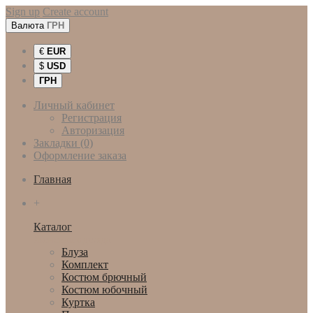
Sign up
Create account
Валюта
ГРН
€
EUR
$
USD
ГРН
Личный кабинет
Регистрация
Авторизация
Закладки (0)
Оформление заказа
Главная
+
Каталог
Женская одежда
Блуза
Комплект
Костюм брючный
Костюм юбочный
Куртка