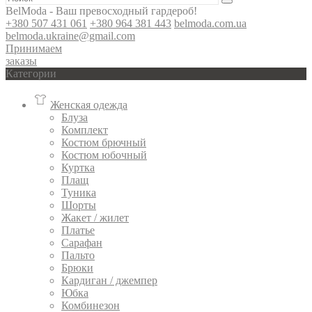
BelModa - Ваш превосходный гардероб!
+380 507 431 061
+380 964 381 443
belmoda.com.ua
belmoda.ukraine@gmail.com
Принимаем
заказы
Категории
Женская одежда
Блуза
Комплект
Костюм брючный
Костюм юбочный
Куртка
Плащ
Туника
Шорты
Жакет / жилет
Платье
Сарафан
Пальто
Брюки
Кардиган / джемпер
Юбка
Комбинезон