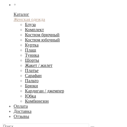
+
Каталог
Женская одежда
Блуза
Комплект
Костюм брючный
Костюм юбочный
Куртка
Плащ
Туника
Шорты
Жакет / жилет
Платье
Сарафан
Пальто
Брюки
Кардиган / джемпер
Юбка
Комбинезон
Оплата
Доставка
Отзывы