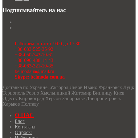
Подписывайтесь на нас
Работаем: пн-пт с 9:00 до 17:30
+38-033-525-35-92
+38-050-743-10-61
+38-096-438-14-43
+38-063-321-10-85
belmodaua@mail.ru
Skype: belmoda.com.ua
Доставка по Украине: Ужгород Львов Ивано-Франковск Луцк
Тернополь Ровно Хмельницкий Житомир Винницу Киев
Одессу Кировоград Херсон Запорожье Днепропетровск
Харьков Полтаву
О НАС
Блог
Контакты
Опросы
Избранное