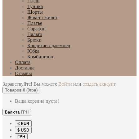
Плащ
Туника
Шорты
Жакет / жилет
Платье
Сарафан
Пальто
Брюки
Кардиган / джемпер
Юбка
Комбинезон
Оплата
Доставка
Отзывы
Здравствуйте! Вы можете
Войти
или
создать аккаунт
Товаров 0 (0грн)
Ваша корзина пуста!
Валюта
ГРН
€
EUR
$
USD
ГРН