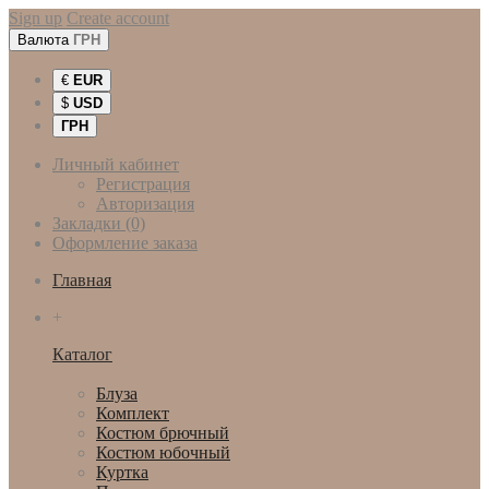
Sign up
Create account
Валюта
ГРН
€
EUR
$
USD
ГРН
Личный кабинет
Регистрация
Авторизация
Закладки (0)
Оформление заказа
Главная
+
Каталог
Женская одежда
Блуза
Комплект
Костюм брючный
Костюм юбочный
Куртка