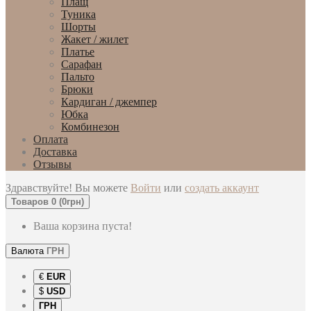
Плащ
Туника
Шорты
Жакет / жилет
Платье
Сарафан
Пальто
Брюки
Кардиган / джемпер
Юбка
Комбинезон
Оплата
Доставка
Отзывы
Здравствуйте! Вы можете
Войти
или
создать аккаунт
Товаров 0 (0грн)
Ваша корзина пуста!
Валюта
ГРН
€
EUR
$
USD
ГРН