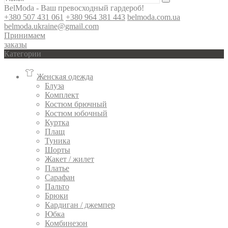
BelModa - Ваш превосходный гардероб!
+380 507 431 061
+380 964 381 443
belmoda.com.ua
belmoda.ukraine@gmail.com
Принимаем
заказы
Категории
Женская одежда
Блуза
Комплект
Костюм брючный
Костюм юбочный
Куртка
Плащ
Туника
Шорты
Жакет / жилет
Платье
Сарафан
Пальто
Брюки
Кардиган / джемпер
Юбка
Комбинезон