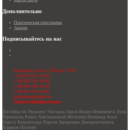
Дополнительно
Партнерская программа
Акции
Подписывайтесь на нас
Работаем: пн-пт с 9:00 до 17:30
+38-033-525-35-92
+38-050-743-10-61
+38-096-438-14-43
+38-063-321-10-85
belmodaua@mail.ru
Skype: belmoda.com.ua
Доставка по Украине: Ужгород Львов Ивано-Франковск Луцк
Тернополь Ровно Хмельницкий Житомир Винницу Киев
Одессу Кировоград Херсон Запорожье Днепропетровск
Харьков Полтаву