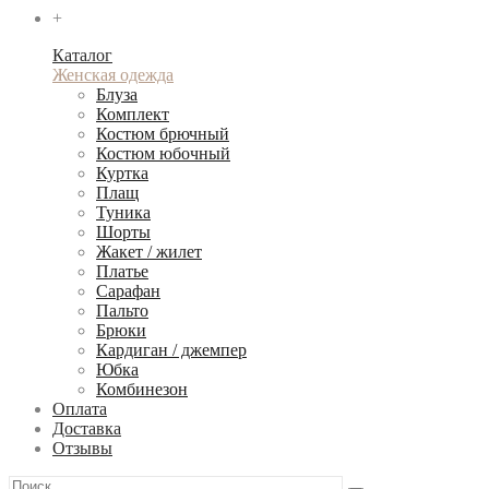
+
Каталог
Женская одежда
Блуза
Комплект
Костюм брючный
Костюм юбочный
Куртка
Плащ
Туника
Шорты
Жакет / жилет
Платье
Сарафан
Пальто
Брюки
Кардиган / джемпер
Юбка
Комбинезон
Оплата
Доставка
Отзывы