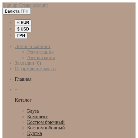
Sign up
Create account
Валюта
ГРН
€
EUR
$
USD
ГРН
Личный кабинет
Регистрация
Авторизация
Закладки (0)
Оформление заказа
Главная
+
Каталог
Женская одежда
Блуза
Комплект
Костюм брючный
Костюм юбочный
Куртка