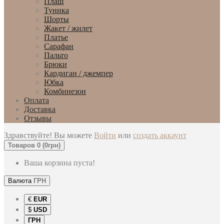
Плащ
Туника
Шорты
Жакет / жилет
Платье
Сарафан
Пальто
Брюки
Кардиган / джемпер
Юбка
Комбинезон
Оплата
Доставка
Отзывы
Здравствуйте! Вы можете
Войти
или
создать аккаунт
Товаров 0 (0грн)
Ваша корзина пуста!
Валюта
ГРН
€
EUR
$
USD
ГРН