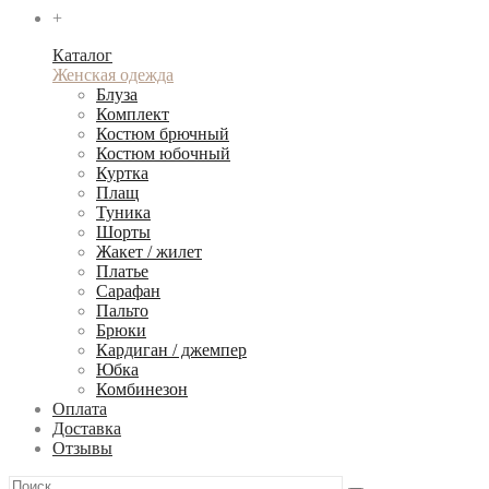
+
Каталог
Женская одежда
Блуза
Комплект
Костюм брючный
Костюм юбочный
Куртка
Плащ
Туника
Шорты
Жакет / жилет
Платье
Сарафан
Пальто
Брюки
Кардиган / джемпер
Юбка
Комбинезон
Оплата
Доставка
Отзывы