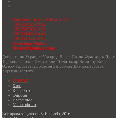
Работаем: пн-пт с 9:00 до 17:30
+38-033-525-35-92
+38-050-743-10-61
+38-096-438-14-43
+38-063-321-10-85
belmodaua@mail.ru
Skype: belmoda.com.ua
Доставка по Украине: Ужгород Львов Ивано-Франковск Луцк
Тернополь Ровно Хмельницкий Житомир Винницу Киев
Одессу Кировоград Херсон Запорожье Днепропетровск
Харьков Полтаву
О НАС
Блог
Контакты
Опросы
Избранное
Мой кабинет
Все права защищено © Belmoda, 2016