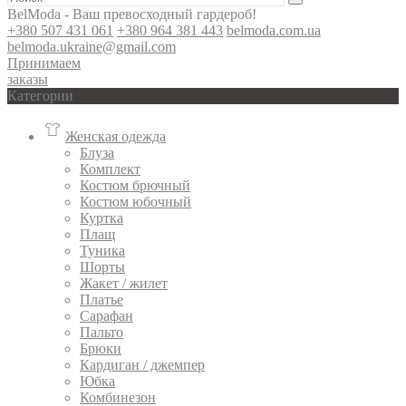
BelModa - Ваш превосходный гардероб!
+380 507 431 061
+380 964 381 443
belmoda.com.ua
belmoda.ukraine@gmail.com
Принимаем
заказы
Категории
Женская одежда
Блуза
Комплект
Костюм брючный
Костюм юбочный
Куртка
Плащ
Туника
Шорты
Жакет / жилет
Платье
Сарафан
Пальто
Брюки
Кардиган / джемпер
Юбка
Комбинезон