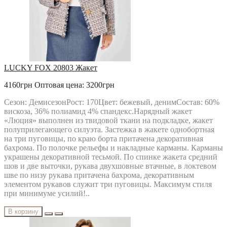
РАСПРОДАЖА
Твой Имидж
LUCKY FOX 20803 Жакет
4160грн
Оптовая цена: 3200грн
Сезон: ДемисезонРост: 170Цвет: бежевый, денимСостав: 60%
вискоза, 36% полиамид 4% спандекс.Нарядный жакет
«Люция» выполнен из твидовой ткани на подкладке, жакет
полуприлегающего силуэта. Застежка в жакете однобортная
на три пуговицы, по краю борта притачена декоративная
бахрома. По полочке рельефы и накладные карманы. Карманы
украшены декоративной тесьмой. По спинке жакета средний
шов и две выточки, рукава двухшовные втачные, в локтевом
шве по низу рукава притачена бахрома, декоративным
элементом рукавов служит три пуговицы. Максимум стиля
при минимуме усилий!..
В корзину