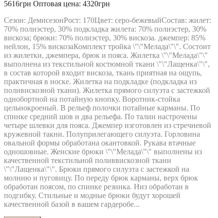
5616грн
Оптовая цена: 4320грн
Сезон: ДемисезонРост: 170Цвет: серо-бежевыйСостав: жилет:
70% полиэстер, 30% подкладка жилета: 70% полиэстер, 30%
вискоза; брюки: 70% полиэстер, 30% вискоза. джемпер: 85%
нейлон, 15% вискозаКомплект тройка \"\"Мелада\"\". Состоит
из жилетки, джемпера, брюк и пояса. Жилетка \"\"Мелада\"\"
выполнена из текстильной костюмной ткани \"\"Лащенка\"\",
в состав которой входит вискоза, ткань приятная на ощупь,
практичная в носке. Жилетка на подкладке (подкладка из
поливискозной ткани). Жилетка прямого силуэта с застежкой
однобортной на потайную кнопку. Воротник-стойка
цельнокроеный. В рельеф полочки потайные карманы. По
спинке средний шов и два рельефа. По талии настрочены
четыре шлевки для пояса. Джемпер изготовлен из стречневой
кружевной такни. Полуприлегающего силуэта. Горловина
овальной формы обработана окантовкой. Рукава втачные
одношовные. Женские брюки \"\"Мелада\"\" выполнены из
качественной текстильной поливвискозной ткани
\"\"Лащенка\"\". Брюки прямого силуэта с застежкой на
молнию и пуговицу. По переду брюк карманы, верх брюк
обработан поясом, по спинке резинка. Низ обработан в
подгибку. Стильные и модные брюки будут хорошей
качественной базой в вашем гардеробе...