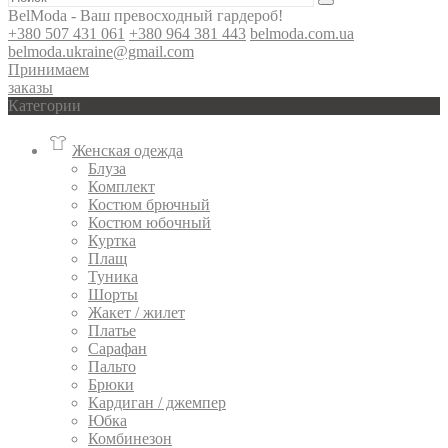
BelModa - Ваш превосходный гардероб!
+380 507 431 061
+380 964 381 443
belmoda.com.ua
belmoda.ukraine@gmail.com
Принимаем
заказы
Категории
Женская одежда
Блуза
Комплект
Костюм брючный
Костюм юбочный
Куртка
Плащ
Туника
Шорты
Жакет / жилет
Платье
Сарафан
Пальто
Брюки
Кардиган / джемпер
Юбка
Комбинезон