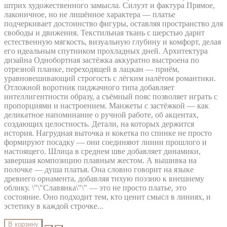
штрих художественного замысла. Силуэт и фактура Прямое,
лаконичное, но не лишённое характера — платье
подчеркивает достоинство фигуры, оставляя пространство для
свободы и движения. Текстильная ткань с шерстью дарит
естественную мягкость, визуальную глубину и комфорт, делая
его идеальным спутником прохладных дней. Архитектура
дизайна Однобортная застёжка аккуратно выстроена по
отрезной планке, переходящей в лацкан — приём,
уравновешивающий строгость с лёгким налётом романтики.
Отложной воротник пиджачного типа добавляет
интеллигентности образу, а съёмный пояс позволяет играть с
пропорциями и настроением. Манжеты с застёжкой — как
деликатное напоминание о ручной работе, об акцентах,
создающих целостность. Детали, на которых держится
история. Нагрудная выточка и кокетка по спинке не просто
формируют посадку — они соединяют линии прошлого и
настоящего. Шлица в среднем шве добавляет динамики,
завершая композицию плавным жестом. А вышивка на
полочке — душа платья. Она словно говорит на языке
древнего орнамента, добавляя тихую поэзию к внешнему
облику. \"\"Славянка\"\" — это не просто платье, это
состояние. Оно подходит тем, кто ценит смысл в линиях, и
эстетику в каждой строчке...
В корзину