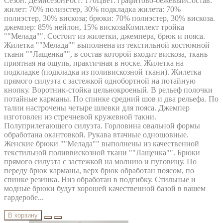
Сезон: ДемисезонРост: 170Цвет: графитово-бежевыйСостав:
жилет: 70% полиэстер, 30% подкладка жилета: 70%
полиэстер, 30% вискоза; брюки: 70% полиэстер, 30% вискоза.
джемпер: 85% нейлон, 15% вискозаКомплект тройка
""Мелада"". Состоит из жилетки, джемпера, брюк и пояса.
Жилетка ""Мелада"" выполнена из текстильной костюмной
ткани ""Лащенка"", в состав которой входит вискоза, ткань
приятная на ощупь, практичная в носке. Жилетка на
подкладке (подкладка из поливискозной ткани). Жилетка
прямого силуэта с застежкой однобортной на потайную
кнопку. Воротник-стойка цельнокроеный. В рельеф полочки
потайные карманы. По спинке средний шов и два рельефа. По
талии настрочены четыре шлевки для пояса. Джемпер
изготовлен из стречневой кружевной такни.
Полуприлегающего силуэта. Горловина овальной формы
обработана окантовкой. Рукава втачные одношовные.
Женские брюки ""Мелада"" выполнены из качественной
текстильной поливвискозной ткани ""Лащенка"". Брюки
прямого силуэта с застежкой на молнию и пуговицу. По
переду брюк карманы, верх брюк обработан поясом, по
спинке резинка. Низ обработан в подгибку. Стильные и
модные брюки будут хорошей качественной базой в вашем
гардеробе...
В корзину