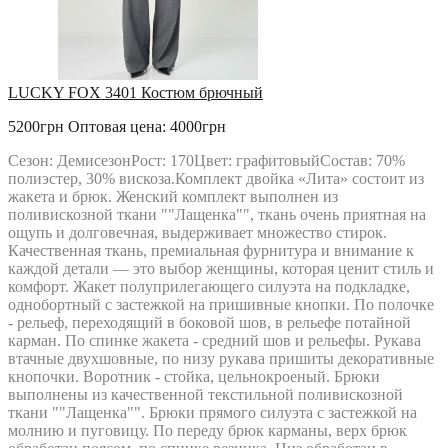
LUCKY FOX 3401 Костюм брючный
5200грн
Оптовая цена: 4000грн
Сезон: ДемисезонРост: 170Цвет: графитовыйСостав: 70%
полиэстер, 30% вискоза.Комплект двойка «Лита» состоит из
жакета и брюк. Женский комплект выполнен из
поливискозной ткани ""Лащенка"", ткань очень приятная на
ощупь и долговечная, выдерживает множество стирок.
Качественная ткань, премиальная фурнитура и внимание к
каждой детали — это выбор женщины, которая ценит стиль и
комфорт. Жакет полуприлегающего силуэта на подкладке,
однобортный с застежкой на пришивные кнопки. По полочке
- рельеф, переходящий в боковой шов, в рельефе потайной
карман. По спинке жакета - средний шов и рельефы. Рукава
втачные двухшовные, по низу рукава пришиты декоративные
кнопочки. Воротник - стойка, цельнокроеный. Брюки
выполнены из качественной текстильной поливискозной
ткани ""Лащенка"". Брюки прямого силуэта с застежкой на
молнию и пуговицу. По переду брюк карманы, верх брюк