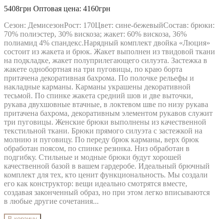
5408грн
Оптовая цена: 4160грн
Сезон: ДемисезонРост: 170Цвет: сине-бежевыйСостав: брюки:
70% полиэстер, 30% вискоза; жакет: 60% вискоза, 36%
полиамид 4% спандекс.Нарядный комплект двойка «Люция»
состоит из жакета и брюк. Жакет выполнен из твидовой ткани
на подкладке, жакет полуприлегающего силуэта. Застежка в
жакете однобортная на три пуговицы, по краю борта
притачена декоративная бахрома. По полочке рельефы и
накладные карманы. Карманы украшены декоративной
тесьмой. По спинке жакета средний шов и две выточки,
рукава двухшовные втачные, в локтевом шве по низу рукава
притачена бахрома, декоративным элементом рукавов служит
три пуговицы. Женские брюки выполнены из качественной
текстильной ткани. Брюки прямого силуэта с застежкой на
молнию и пуговицу. По переду брюк карманы, верх брюк
обработан поясом, по спинке резинка. Низ обработан в
подгибку. Стильные и модные брюки будут хорошей
качественной базой в вашем гардеробе. Идеальный брючный
комплект для тех, кто ценит функциональность. Мы создали
его как конструктор: вещи идеально смотрятся вместе,
создавая законченный образ, но при этом легко вписываются
в любые другие сочетания...
В корзину