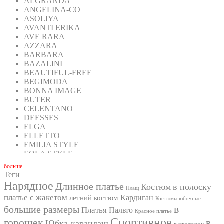
ALGRANDA
ANGELINA-CO
ASOLIYA
AVANTI ERIKA
AVE RARA
AZZARA
BARBARA
BAZALINI
BEAUTIFUL-FREE
BEGIMODA
BONNA IMAGE
BUTER
CELENTANO
DEESSES
ELGA
ELLETTO
EMILIA STYLE
EOLA STYLE
FANTAZIA MOD
бoльше
FAVORINI
Теги
FOXY FOX
Нарядное
Длинное платье
Костюм
в полоску
Плащ
GIZART
платье с жакетом
Кардиган
летний костюм
GOLDEN VALLEY
Костюмы юбочные
в
INPOINT
большие размеры
Платья
Пальто
Красное платье
IVA
Спортивное
горошек
в
Юбка-карандаш