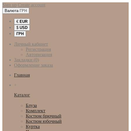
Sign up
Create account
Валюта
ГРН
€
EUR
$
USD
ГРН
Личный кабинет
Регистрация
Авторизация
Закладки (0)
Оформление заказа
Главная
+
Каталог
Женская одежда
Блуза
Комплект
Костюм брючный
Костюм юбочный
Куртка