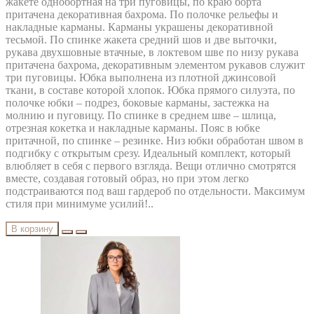
жакете однобортная на три пуговицы, по краю борта
притачена декоративная бахрома. По полочке рельефы и
накладные карманы. Карманы украшены декоративной
тесьмой. По спинке жакета средний шов и две выточки,
рукава двухшовные втачные, в локтевом шве по низу рукава
притачена бахрома, декоративным элементом рукавов служит
три пуговицы. Юбка выполнена из плотной джинсовой
ткани, в составе которой хлопок. Юбка прямого силуэта, по
полочке юбки – подрез, боковые карманы, застежка на
молнию и пуговицу. По спинке в среднем шве – шлица,
отрезная кокетка и накладные карманы. Пояс в юбке
притачной, по спинке – резинке. Низ юбки обработан швом в
подгибку с открытым срезу. Идеальный комплект, который
влюбляет в себя с первого взгляда. Вещи отлично смотрятся
вместе, создавая готовый образ, но при этом легко
подстраиваются под ваш гардероб по отдельности. Максимум
стиля при минимуме усилий!..
В корзину