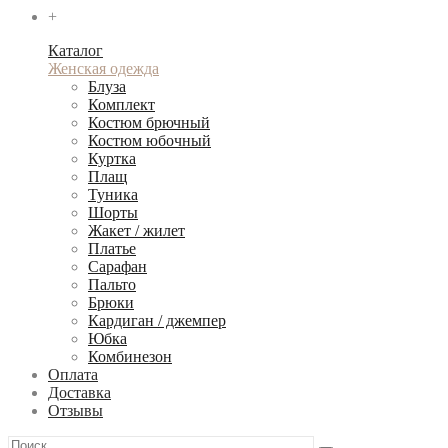
+
Каталог
Женская одежда
Блуза
Комплект
Костюм брючный
Костюм юбочный
Куртка
Плащ
Туника
Шорты
Жакет / жилет
Платье
Сарафан
Пальто
Брюки
Кардиган / джемпер
Юбка
Комбинезон
Оплата
Доставка
Отзывы