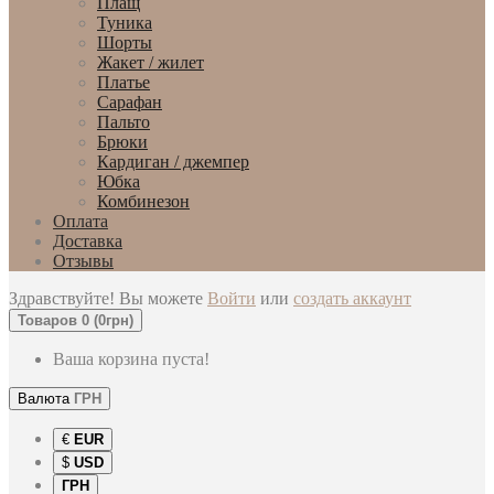
Плащ
Туника
Шорты
Жакет / жилет
Платье
Сарафан
Пальто
Брюки
Кардиган / джемпер
Юбка
Комбинезон
Оплата
Доставка
Отзывы
Здравствуйте! Вы можете
Войти
или
создать аккаунт
Товаров 0 (0грн)
Ваша корзина пуста!
Валюта
ГРН
€
EUR
$
USD
ГРН