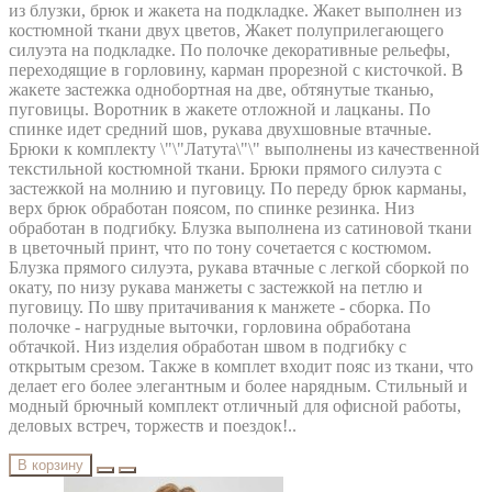
из блузки, брюк и жакета на подкладке. Жакет выполнен из
костюмной ткани двух цветов, Жакет полуприлегающего
силуэта на подкладке. По полочке декоративные рельефы,
переходящие в горловину, карман прорезной с кисточкой. В
жакете застежка однобортная на две, обтянутые тканью,
пуговицы. Воротник в жакете отложной и лацканы. По
спинке идет средний шов, рукава двухшовные втачные.
Брюки к комплекту \"\"Латута\"\" выполнены из качественной
текстильной костюмной ткани. Брюки прямого силуэта с
застежкой на молнию и пуговицу. По переду брюк карманы,
верх брюк обработан поясом, по спинке резинка. Низ
обработан в подгибку. Блузка выполнена из сатиновой ткани
в цветочный принт, что по тону сочетается с костюмом.
Блузка прямого силуэта, рукава втачные с легкой сборкой по
окату, по низу рукава манжеты с застежкой на петлю и
пуговицу. По шву притачивания к манжете - сборка. По
полочке - нагрудные выточки, горловина обработана
обтачкой. Низ изделия обработан швом в подгибку с
открытым срезом. Также в комплет входит пояс из ткани, что
делает его более элегантным и более нарядным. Стильный и
модный брючный комплект отличный для офисной работы,
деловых встреч, торжеств и поездок!..
В корзину