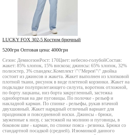
LUCKY FOX 302-5 Костюм брючный
5200грн
Оптовая цена: 4000грн
Сезон: ДемисезонРост: 170Цвет: небесно-голубойСостав:
жакет: 85% хлопок, 15% вискоза; джинсы: 65% хлопок, 32%
полиэстер, 3% спандекс.Комплект \"\"Мерея\"\" двойка
состоит из джинсов и жакета. Жакет выполнен из хлопковой
плотной ткани, рисунок в виде плетеной корзинки. Жакет на
подкладке полуприлегающего силуэта, воротник отложной,
по борту лацканы, низ борта закругленный, застежка
однобортная на две пуговицы. По полочке - рельеф и
накладной карман. По спинке - рельефы, рукав втачной
двухшовный. Жакет нарядный отличный вариант для
праздников и повседневной носки. Джинсы - брюки,
зауженные к низу, с застежкой на молнию и пуговицы, в
боковом шве - карман, по спинке пояса - резинка. Брюки со
стандартной посадкой (средней). Изюминкой данного