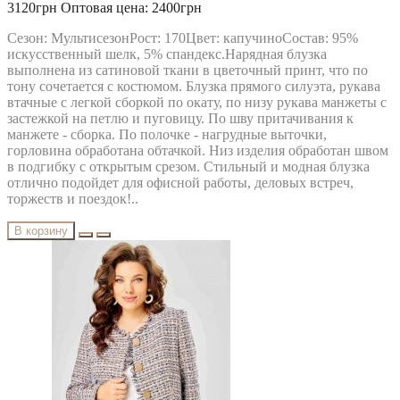
MODA-URS
3120грн
Оптовая цена: 2400грн
MUBLIZ
NEEDLE REVERTEX
Сезон: МультисезонРост: 170Цвет: капучиноСостав: 95%
NINELE
искусственный шелк, 5% спандекс.Нарядная блузка
NOVA LINE
выполнена из сатиновой ткани в цветочный принт, что по
ORHIDEYA LUX
тону сочетается с костюмом. Блузка прямого силуэта, рукава
PIRS
втачные с легкой сборкой по окату, по низу рукава манжеты с
PRETTY
застежкой на петлю и пуговицу. По шву притачивания к
PUR PUR
манжете - сборка. По полочке - нагрудные выточки,
RIVOLI
горловина обработана обтачкой. Низ изделия обработан швом
RUNELLA
в подгибку с открытым срезом. Стильный и модная блузка
SODA
отлично подойдет для офисной работы, деловых встреч,
SOLOMEYA LUX
торжеств и поездок!..
Svetlana-Style
TAIER
В корзину
TEFFI
TENSI
test_producer
TEZA
URS
VESNALETTO
VILENA FASHION
VITTORIA QUEEN
БелЭльСтиль
ОРХИДЕЯ