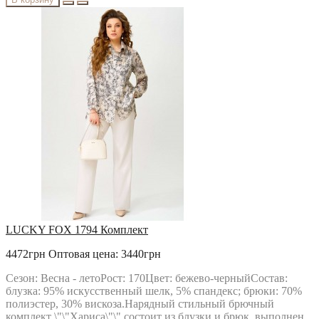
LUCKY FOX 1794 Комплект
4472грн
Оптовая цена: 3440грн
Сезон: Весна - летоРост: 170Цвет: бежево-черныйСостав:
блузка: 95% искусственный шелк, 5% спандекс; брюки: 70%
полиэстер, 30% вискоза.Нарядный стильный брючный
комплект \"\"Хариса\"\" состоит из блузки и брюк, выполнен