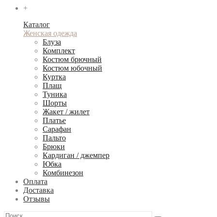
+
Каталог
Женская одежда
Блуза
Комплект
Костюм брючный
Костюм юбочный
Куртка
Плащ
Туника
Шорты
Жакет / жилет
Платье
Сарафан
Пальто
Брюки
Кардиган / джемпер
Юбка
Комбинезон
Оплата
Доставка
Отзывы