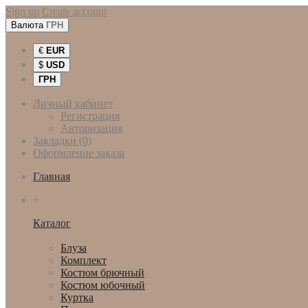
Sign up
Create account
Валюта
ГРН
€
EUR
$
USD
ГРН
Личный кабинет
Регистрация
Авторизация
Закладки (0)
Оформление заказа
Главная
+
Каталог
Женская одежда
Блуза
Комплект
Костюм брючный
Костюм юбочный
Куртка