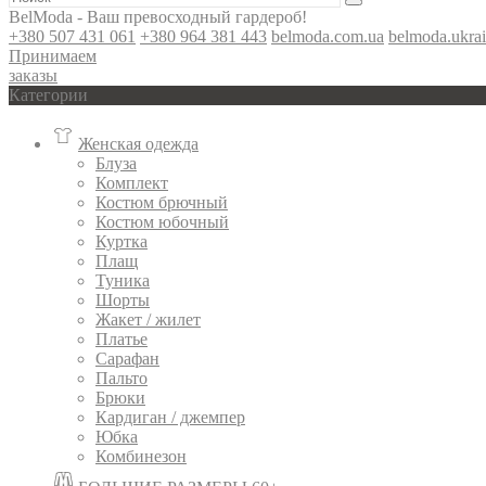
BelModa - Ваш превосходный гардероб!
+380 507 431 061
+380 964 381 443
belmoda.com.ua
belmoda.ukra
Принимаем
заказы
Категории
Женская одежда
Блуза
Комплект
Костюм брючный
Костюм юбочный
Куртка
Плащ
Туника
Шорты
Жакет / жилет
Платье
Сарафан
Пальто
Брюки
Кардиган / джемпер
Юбка
Комбинезон