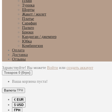
Плащ
Туника
Шорты
Жакет / жилет
Платье
Сарафан
Пальто
Брюки
Кардиган / джемпер
Юбка
Комбинезон
Оплата
Доставка
Отзывы
Здравствуйте! Вы можете
Войти
или
создать аккаунт
Товаров 0 (0грн)
Ваша корзина пуста!
Валюта
ГРН
€
EUR
$
USD
ГРН