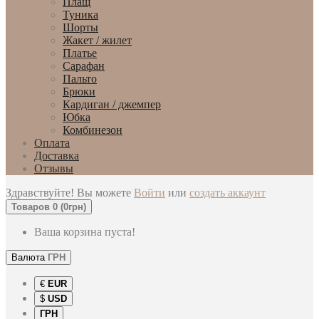
Плащ
Туника
Шорты
Жакет / жилет
Платье
Сарафан
Пальто
Брюки
Кардиган / джемпер
Юбка
Комбинезон
Оплата
Доставка
Отзывы
Здравствуйте! Вы можете
Войти
или
создать аккаунт
Товаров 0 (0грн)
Ваша корзина пуста!
Валюта
ГРН
€
EUR
$
USD
ГРН