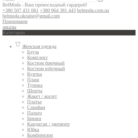
BelModa - Ваш превосходный гардероб!
+380 507 431 061
+380 964 381 443
belmoda.com.ua
belmoda.ukraine@gmail.com
Принимаем
заказы
Категории
Женская одежда
Блуза
Комплект
Костюм брючный
Костюм юбочный
Куртка
Плащ
Туника
Шорты
Жакет / жилет
Платье
Сарафан
Пальто
Брюки
Кардиган / джемпер
Юбка
Комбинезон