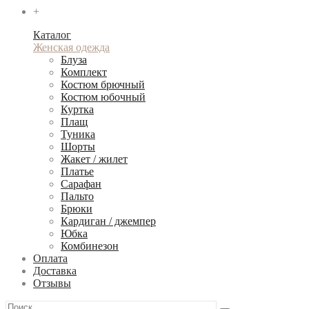
+
Каталог
Женская одежда
Блуза
Комплект
Костюм брючный
Костюм юбочный
Куртка
Плащ
Туника
Шорты
Жакет / жилет
Платье
Сарафан
Пальто
Брюки
Кардиган / джемпер
Юбка
Комбинезон
Оплата
Доставка
Отзывы