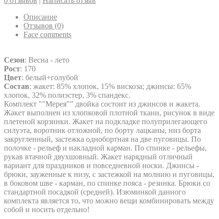
0 отзывов
|
Написать отзыв
Описание
Отзывов (0)
Face comments
Сезон
: Весна - лето
Рост
: 170
Цвет
: белый+голубой
Состав
: жакет: 85% хлопок, 15% вискоза; джинсы: 65%
хлопок, 32% полиэстер, 3% спандекс.
Комплект ""Мерея"" двойка состоит из джинсов и жакета.
Жакет выполнен из хлопковой плотной ткани, рисунок в виде
плетеной корзинки. Жакет на подкладке полуприлегающего
силуэта, воротник отложной, по борту лацканы, низ борта
закругленный, застежка однобортная на две пуговицы. По
полочке - рельеф и накладной карман. По спинке - рельефы,
рукав втачной двухшовный. Жакет нарядный отличный
вариант для праздников и повседневной носки. Джинсы -
брюки, зауженные к низу, с застежкой на молнию и пуговицы,
в боковом шве - карман, по спинке пояса - резинка. Брюки со
стандартной посадкой (средней). Изюминкой данного
комплекта является то, что можно вещи комбинировать между
собой и носить отдельно!