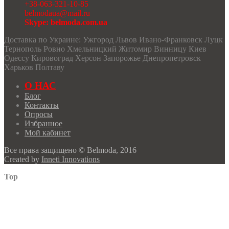
+38-063-321-10-85
belmodaua@mail.ru
Skype: belmoda.com.ua
Доставка по Украине: Ужгород Львов Ивано-Франковск Луцк
Тернополь Ровно Хмельницкий Житомир Винницу Киев
Одессу Кировоград Херсон Запорожье Днепропетровск
Харьков Полтаву
О НАС
Блог
Контакты
Опросы
Избранное
Мой кабинет
Все права защищено © Belmoda, 2016
Created by
Inneti Innovations
Top