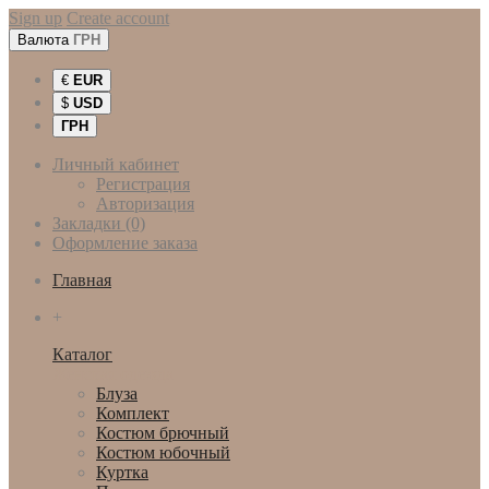
Sign up
Create account
Валюта
ГРН
€
EUR
$
USD
ГРН
Личный кабинет
Регистрация
Авторизация
Закладки (0)
Оформление заказа
Главная
+
Каталог
Женская одежда
Блуза
Комплект
Костюм брючный
Костюм юбочный
Куртка