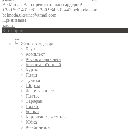
BelModa - Ваш превосходный гардероб!
+380 507 431 061
+380 964 381 443
belmoda.com.ua
belmoda.ukraine@gmail.com
Принимаем
заказы
Категории
Женская одежда
Блуза
Комплект
Костюм брючный
Костюм юбочный
Куртка
Плащ
Туника
Шорты
Жакет / жилет
Платье
Сарафан
Пальто
Брюки
Кардиган / джемпер
Юбка
Комбинезон