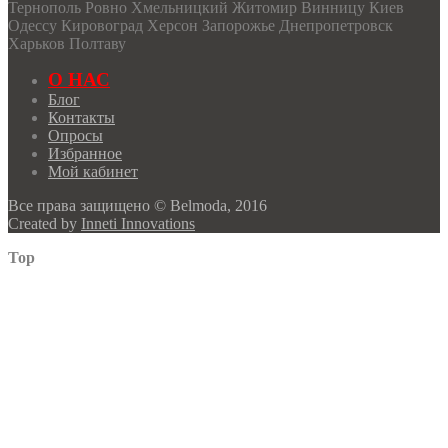
Тернополь Ровно Хмельницкий Житомир Винницу Киев
Одессу Кировоград Херсон Запорожье Днепропетровск
Харьков Полтаву
О НАС
Блог
Контакты
Опросы
Избранное
Мой кабинет
Все права защищено © Belmoda, 2016
Created by
Inneti Innovations
Top