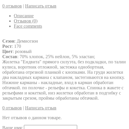
0 отзывов
|
Написать отзыв
Описание
Отзывов (0)
Face comments
Сезон
: Демисезон
Рост
: 170
Цвет
: розовый
Состав
: 70% хлопок, 25% нейлон, 5% эластан;
Жилетка "Ендвита" прямого силуэта, без подкладки, по талии
кулиса, воротник отложной, застежка однобортная,
обработана отрезной планкой с кнопками. На груди жилетки
два накладных кармана с клапаном, застегиваются на кнопку.
Нижние карманы - накладные, вход в карман обработан
обтачкой. по полочке - рельефы и кокетка. Спинка в жакете с
рельефами и кокеткой, низ жилетки обработан в подгибку с
закрытым срезом, проймы обработаны обтачкой.
0 отзывов
|
Написать отзыв
Нет отзывов о данном товаре.
Ваше имя: