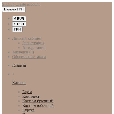
Sign up
Create account
Валюта
ГРН
€
EUR
$
USD
ГРН
Личный кабинет
Регистрация
Авторизация
Закладки (0)
Оформление заказа
Главная
+
Каталог
Женская одежда
Блуза
Комплект
Костюм брючный
Костюм юбочный
Куртка