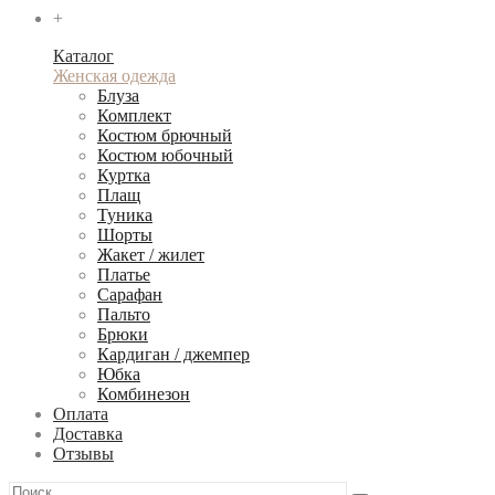
+
Каталог
Женская одежда
Блуза
Комплект
Костюм брючный
Костюм юбочный
Куртка
Плащ
Туника
Шорты
Жакет / жилет
Платье
Сарафан
Пальто
Брюки
Кардиган / джемпер
Юбка
Комбинезон
Оплата
Доставка
Отзывы