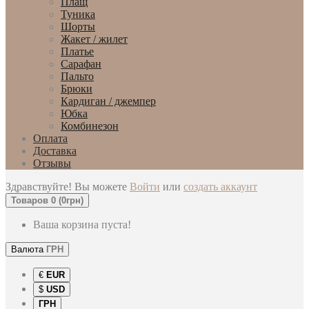
Плащ
Туника
Шорты
Жакет / жилет
Платье
Сарафан
Пальто
Брюки
Кардиган / джемпер
Юбка
Комбинезон
Оплата
Доставка
Отзывы
Здравствуйте! Вы можете
Войти
или
создать аккаунт
Товаров 0 (0грн)
Ваша корзина пуста!
Валюта
ГРН
€
EUR
$
USD
ГРН