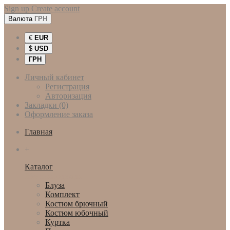
Sign up
Create account
Валюта
ГРН
€
EUR
$
USD
ГРН
Личный кабинет
Регистрация
Авторизация
Закладки (0)
Оформление заказа
Главная
+
Каталог
Женская одежда
Блуза
Комплект
Костюм брючный
Костюм юбочный
Куртка