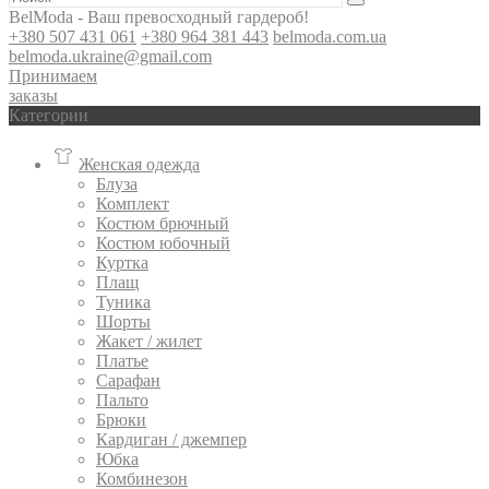
BelModa - Ваш превосходный гардероб!
+380 507 431 061
+380 964 381 443
belmoda.com.ua
belmoda.ukraine@gmail.com
Принимаем
заказы
Категории
Женская одежда
Блуза
Комплект
Костюм брючный
Костюм юбочный
Куртка
Плащ
Туника
Шорты
Жакет / жилет
Платье
Сарафан
Пальто
Брюки
Кардиган / джемпер
Юбка
Комбинезон