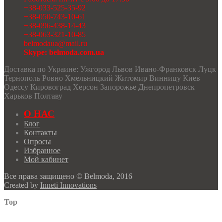
+38-033-525-35-92
+38-050-743-10-61
+38-096-438-14-43
+38-063-321-10-85
belmodaua@mail.ru
Skype: belmoda.com.ua
Доставка по Украине: Ужгород Львов Ивано-Франковск Луцк
Тернополь Ровно Хмельницкий Житомир Винницу Киев
Одессу Кировоград Херсон Запорожье Днепропетровск
Харьков Полтаву
О НАС
Блог
Контакты
Опросы
Избранное
Мой кабинет
Все права защищено © Belmoda, 2016
Created by
Inneti Innovations
Top