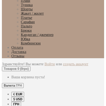
Плащ
Туника
Шорты
Жакет / жилет
Платье
Сарафан
Пальто
Брюки
Кардиган / джемпер
Юбка
Комбинезон
Оплата
Доставка
Отзывы
Здравствуйте! Вы можете
Войти
или
создать аккаунт
Товаров 0 (0грн)
Ваша корзина пуста!
Валюта
ГРН
€
EUR
$
USD
ГРН