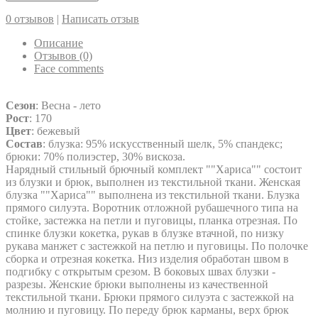
0 отзывов
|
Написать отзыв
Описание
Отзывов (0)
Face comments
Сезон
: Весна - лето
Рост
: 170
Цвет
: бежевый
Состав
: блузка: 95% искусственный шелк, 5% спандекс;
брюки: 70% полиэстер, 30% вискоза.
Нарядный стильный брючный комплект ""Хариса"" состоит
из блузки и брюк, выполнен из текстильной ткани. Женская
блузка ""Хариса"" выполнена из текстильной ткани. Блузка
прямого силуэта. Воротник отложной рубашечного типа на
стойке, застежка на петли и пуговицы, планка отрезная. По
спинке блузки кокетка, рукав в блузке втачной, по низку
рукава манжет с застежкой на петлю и пуговицы. По полочке
сборка и отрезная кокетка. Низ изделия обработан швом в
подгибку с открытым срезом. В боковых швах блузки -
разрезы. Женские брюки выполнены из качественной
текстильной ткани. Брюки прямого силуэта с застежкой на
молнию и пуговицу. По переду брюк карманы, верх брюк