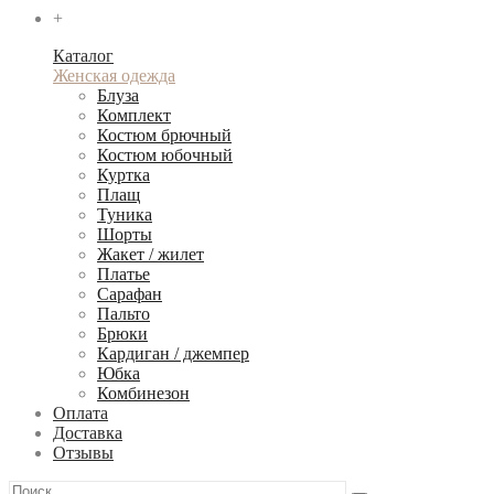
+
Каталог
Женская одежда
Блуза
Комплект
Костюм брючный
Костюм юбочный
Куртка
Плащ
Туника
Шорты
Жакет / жилет
Платье
Сарафан
Пальто
Брюки
Кардиган / джемпер
Юбка
Комбинезон
Оплата
Доставка
Отзывы