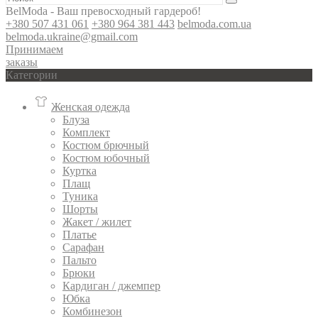
BelModa - Ваш превосходный гардероб!
+380 507 431 061
+380 964 381 443
belmoda.com.ua
belmoda.ukraine@gmail.com
Принимаем
заказы
Категории
Женская одежда
Блуза
Комплект
Костюм брючный
Костюм юбочный
Куртка
Плащ
Туника
Шорты
Жакет / жилет
Платье
Сарафан
Пальто
Брюки
Кардиган / джемпер
Юбка
Комбинезон