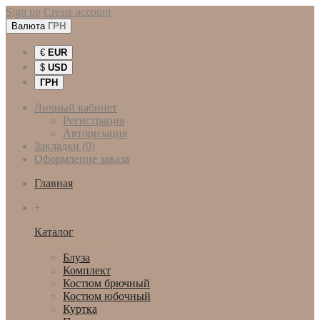
Sign up
Create account
Валюта
ГРН
€
EUR
$
USD
ГРН
Личный кабинет
Регистрация
Авторизация
Закладки (0)
Оформление заказа
Главная
+
Каталог
Женская одежда
Блуза
Комплект
Костюм брючный
Костюм юбочный
Куртка