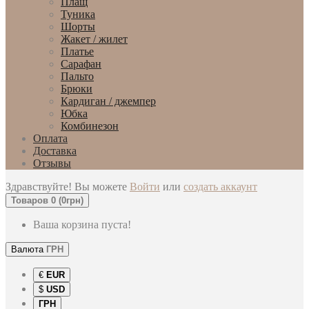
Плащ
Туника
Шорты
Жакет / жилет
Платье
Сарафан
Пальто
Брюки
Кардиган / джемпер
Юбка
Комбинезон
Оплата
Доставка
Отзывы
Здравствуйте! Вы можете
Войти
или
создать аккаунт
Товаров 0 (0грн)
Ваша корзина пуста!
Валюта
ГРН
€
EUR
$
USD
ГРН