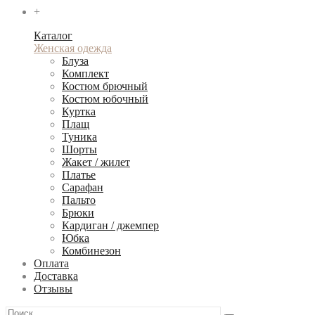
+
Каталог
Женская одежда
Блуза
Комплект
Костюм брючный
Костюм юбочный
Куртка
Плащ
Туника
Шорты
Жакет / жилет
Платье
Сарафан
Пальто
Брюки
Кардиган / джемпер
Юбка
Комбинезон
Оплата
Доставка
Отзывы