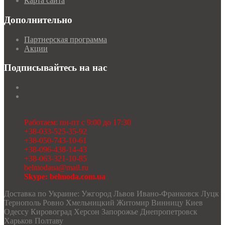
Карта сайта
Дополнительно
Партнерская программа
Акции
Подписывайтесь на нас
Работаем: пн-пт с 9:00 до 17:30
+38-033-525-35-92
+38-050-743-10-61
+38-096-438-14-43
+38-063-321-10-85
belmodaua@mail.ru
Skype: belmoda.com.ua
Доставка по Украине: Ужгород Львов Ивано-Франковск Луцк
Тернополь Ровно Хмельницкий Житомир Винницу Киев
Одессу Кировоград Херсон Запорожье Днепропетровск
Харьков Полтаву