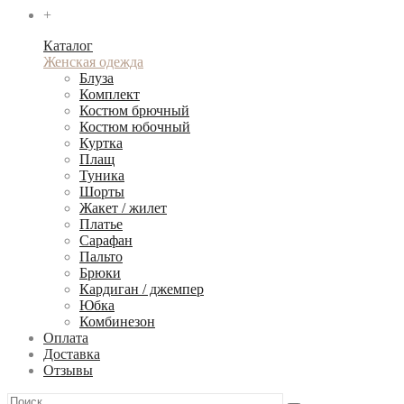
+
Каталог
Женская одежда
Блуза
Комплект
Костюм брючный
Костюм юбочный
Куртка
Плащ
Туника
Шорты
Жакет / жилет
Платье
Сарафан
Пальто
Брюки
Кардиган / джемпер
Юбка
Комбинезон
Оплата
Доставка
Отзывы