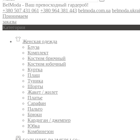
BelModa - Ваш превосходный гардероб!
+380 507 431 061
+380 964 381 443
belmoda.com.ua
belmoda.ukra
Принимаем
заказы
Категории
Женская одежда
Блуза
Комплект
Костюм брючный
Костюм юбочный
Куртка
Плащ
Туника
Шорты
Жакет / жилет
Платье
Сарафан
Пальто
Брюки
Кардиган / джемпер
Юбка
Комбинезон