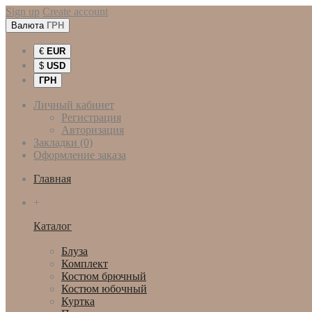
Sign up
Create account
Валюта
ГРН
€
EUR
$
USD
ГРН
Личный кабинет
Регистрация
Авторизация
Закладки (0)
Оформление заказа
Главная
+
Каталог
Женская одежда
Блуза
Комплект
Костюм брючный
Костюм юбочный
Куртка