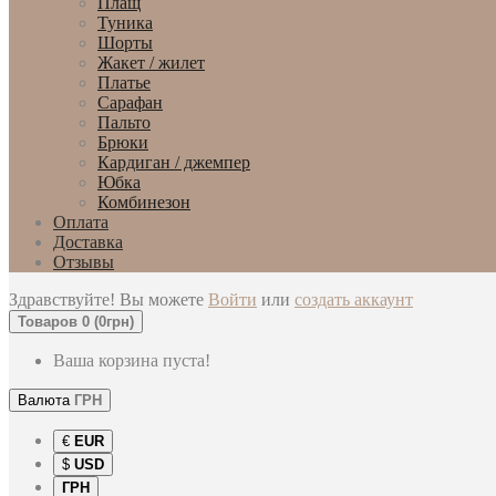
Плащ
Туника
Шорты
Жакет / жилет
Платье
Сарафан
Пальто
Брюки
Кардиган / джемпер
Юбка
Комбинезон
Оплата
Доставка
Отзывы
Здравствуйте! Вы можете
Войти
или
создать аккаунт
Товаров 0 (0грн)
Ваша корзина пуста!
Валюта
ГРН
€
EUR
$
USD
ГРН