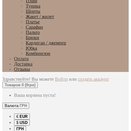
Плащ
Туника
Шорты
Жакет / жилет
Платье
Сарафан
Пальто
Брюки
Кардиган / джемпер
Юбка
Комбинезон
Оплата
Доставка
Отзывы
Здравствуйте! Вы можете
Войти
или
создать аккаунт
Товаров 0 (0грн)
Ваша корзина пуста!
Валюта
ГРН
€
EUR
$
USD
ГРН