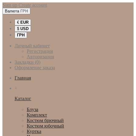
Sign up
Create account
Валюта
ГРН
€
EUR
$
USD
ГРН
Личный кабинет
Регистрация
Авторизация
Закладки (0)
Оформление заказа
Главная
+
Каталог
Женская одежда
Блуза
Комплект
Костюм брючный
Костюм юбочный
Куртка