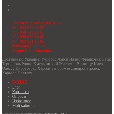
Работаем: пн-пт с 9:00 до 17:30
+38-033-525-35-92
+38-050-743-10-61
+38-096-438-14-43
+38-063-321-10-85
belmodaua@mail.ru
Skype: belmoda.com.ua
Доставка по Украине: Ужгород Львов Ивано-Франковск Луцк
Тернополь Ровно Хмельницкий Житомир Винницу Киев
Одессу Кировоград Херсон Запорожье Днепропетровск
Харьков Полтаву
О НАС
Блог
Контакты
Опросы
Избранное
Мой кабинет