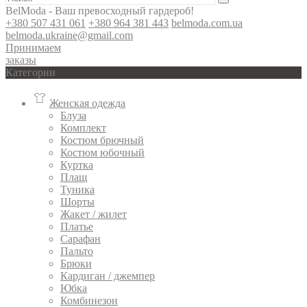
BelModa - Ваш превосходный гардероб!
+380 507 431 061
+380 964 381 443
belmoda.com.ua
belmoda.ukraine@gmail.com
Принимаем
заказы
Категории
Женская одежда
Блуза
Комплект
Костюм брючный
Костюм юбочный
Куртка
Плащ
Туника
Шорты
Жакет / жилет
Платье
Сарафан
Пальто
Брюки
Кардиган / джемпер
Юбка
Комбинезон