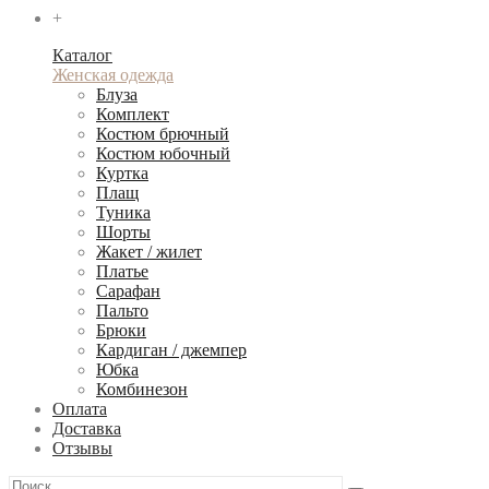
+
Каталог
Женская одежда
Блуза
Комплект
Костюм брючный
Костюм юбочный
Куртка
Плащ
Туника
Шорты
Жакет / жилет
Платье
Сарафан
Пальто
Брюки
Кардиган / джемпер
Юбка
Комбинезон
Оплата
Доставка
Отзывы