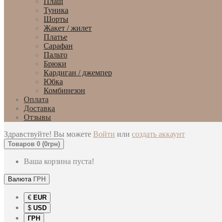
Плащ
Туника
Шорты
Жакет / жилет
Платье
Сарафан
Пальто
Брюки
Кардиган / джемпер
Юбка
Комбинезон
Оплата
Доставка
Отзывы
Здравствуйте! Вы можете
Войти
или
создать аккаунт
Товаров 0 (0грн)
Ваша корзина пуста!
Валюта
ГРН
€
EUR
$
USD
ГРН