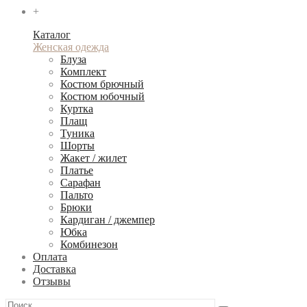
+
Каталог
Женская одежда
Блуза
Комплект
Костюм брючный
Костюм юбочный
Куртка
Плащ
Туника
Шорты
Жакет / жилет
Платье
Сарафан
Пальто
Брюки
Кардиган / джемпер
Юбка
Комбинезон
Оплата
Доставка
Отзывы