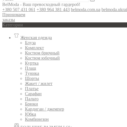
BelModa - Ваш превосходный гардероб!
+380 507 431 061
+380 964 381 443
belmoda.com.ua
belmoda.ukra
Принимаем
заказы
Категории
Женская одежда
Блуза
Комплект
Костюм брючный
Костюм юбочный
Куртка
Плащ
Туника
Шорты
Жакет / жилет
Платье
Сарафан
Пальто
Брюки
Кардиган / джемпер
Юбка
Комбинезон