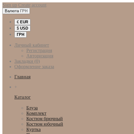
Sign up
Create account
Валюта
ГРН
€
EUR
$
USD
ГРН
Личный кабинет
Регистрация
Авторизация
Закладки (0)
Оформление заказа
Главная
+
Каталог
Женская одежда
Блуза
Комплект
Костюм брючный
Костюм юбочный
Куртка