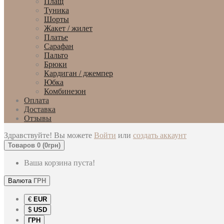
Плащ
Туника
Шорты
Жакет / жилет
Платье
Сарафан
Пальто
Брюки
Кардиган / джемпер
Юбка
Комбинезон
Оплата
Доставка
Отзывы
Здравствуйте! Вы можете
Войти
или
создать аккаунт
Товаров 0 (0грн)
Ваша корзина пуста!
Валюта
ГРН
€
EUR
$
USD
ГРН