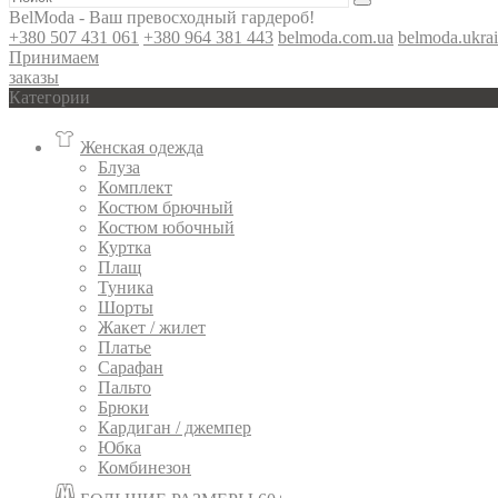
BelModa - Ваш превосходный гардероб!
+380 507 431 061
+380 964 381 443
belmoda.com.ua
belmoda.ukra
Принимаем
заказы
Категории
Женская одежда
Блуза
Комплект
Костюм брючный
Костюм юбочный
Куртка
Плащ
Туника
Шорты
Жакет / жилет
Платье
Сарафан
Пальто
Брюки
Кардиган / джемпер
Юбка
Комбинезон