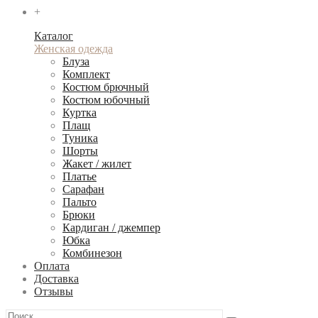
+
Каталог
Женская одежда
Блуза
Комплект
Костюм брючный
Костюм юбочный
Куртка
Плащ
Туника
Шорты
Жакет / жилет
Платье
Сарафан
Пальто
Брюки
Кардиган / джемпер
Юбка
Комбинезон
Оплата
Доставка
Отзывы