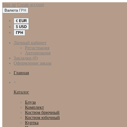
Sign up
Create account
Валюта
ГРН
€
EUR
$
USD
ГРН
Личный кабинет
Регистрация
Авторизация
Закладки (0)
Оформление заказа
Главная
+
Каталог
Женская одежда
Блуза
Комплект
Костюм брючный
Костюм юбочный
Куртка