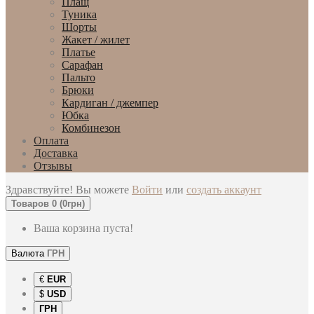
Плащ
Туника
Шорты
Жакет / жилет
Платье
Сарафан
Пальто
Брюки
Кардиган / джемпер
Юбка
Комбинезон
Оплата
Доставка
Отзывы
Здравствуйте! Вы можете
Войти
или
создать аккаунт
Товаров 0 (0грн)
Ваша корзина пуста!
Валюта
ГРН
€
EUR
$
USD
ГРН