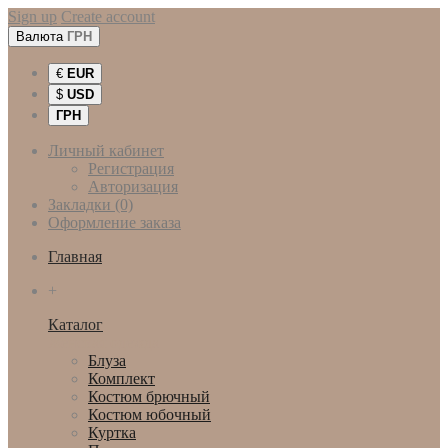
Sign up
Create account
Валюта
ГРН
€
EUR
$
USD
ГРН
Личный кабинет
Регистрация
Авторизация
Закладки (0)
Оформление заказа
Главная
+
Каталог
Женская одежда
Блуза
Комплект
Костюм брючный
Костюм юбочный
Куртка