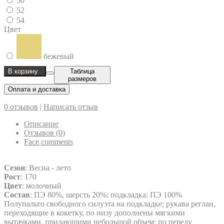
50
52
54
Цвет
бежевый
В корзину
Таблица
размеров
Оплата и доставка
0 отзывов
|
Написать отзыв
Описание
Отзывов (0)
Face comments
Сезон
: Весна - лето
Рост
: 170
Цвет
: молочный
Состав
: ПЭ 80%, шерсть 20%; подкладка: ПЭ 100%
Полупальто свободного силуэта на подкладке; рукава реглан,
переходящие в кокетку, по низу дополнены мягкими
вытачками, придающими небольшой объем; по переду