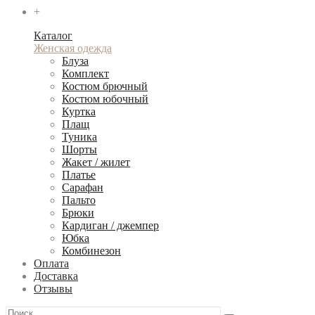
+
Каталог
Женская одежда
Блуза
Комплект
Костюм брючный
Костюм юбочный
Куртка
Плащ
Туника
Шорты
Жакет / жилет
Платье
Сарафан
Пальто
Брюки
Кардиган / джемпер
Юбка
Комбинезон
Оплата
Доставка
Отзывы