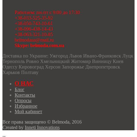
Работаем: пн-пт с 9:00 до 17:30
+38-033-525-35-92
+38-050-743-10-61
+38-096-438-14-43
+38-063-321-10-85
belmodaua@mail.ru
Skype: belmoda.com.ua
Доставка по Украине: Ужгород Львов Ивано-Франковск Луцк
Тернополь Ровно Хмельницкий Житомир Винницу Киев
Одессу Кировоград Херсон Запорожье Днепропетровск
Харьков Полтаву
О НАС
Блог
Контакты
Опросы
Избранное
Мой кабинет
Все права защищено © Belmoda, 2016
Created by
Inneti Innovations