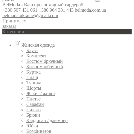
BelModa - Ваш превосходный гардероб!
+380 507 431 061
+380 964 381 443
belmoda.com.ua
belmoda.ukraine@gmail.com
Принимаем
заказы
Категории
Женская одежда
Блуза
Комплект
Костюм брючный
Костюм юбочный
Куртка
Плащ
Туника
Шорты
Жакет / жилет
Платье
Сарафан
Пальто
Брюки
Кардиган / джемпер
Юбка
Комбинезон