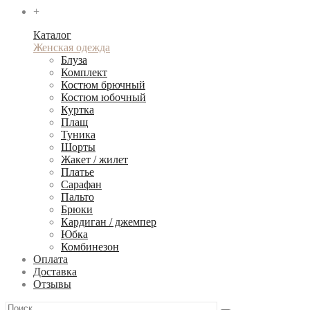
+
Каталог
Женская одежда
Блуза
Комплект
Костюм брючный
Костюм юбочный
Куртка
Плащ
Туника
Шорты
Жакет / жилет
Платье
Сарафан
Пальто
Брюки
Кардиган / джемпер
Юбка
Комбинезон
Оплата
Доставка
Отзывы