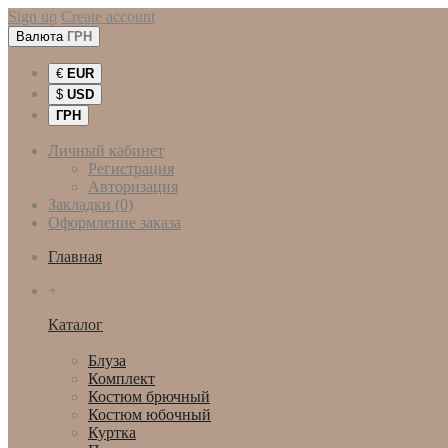
Sign up
Create account
Валюта
ГРН
€
EUR
$
USD
ГРН
Личный кабинет
Регистрация
Авторизация
Закладки (0)
Оформление заказа
Главная
+
Каталог
Женская одежда
Блуза
Комплект
Костюм брючный
Костюм юбочный
Куртка