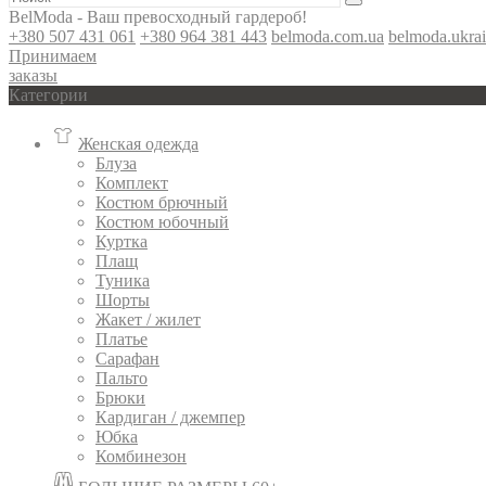
BelModa - Ваш превосходный гардероб!
+380 507 431 061
+380 964 381 443
belmoda.com.ua
belmoda.ukra
Принимаем
заказы
Категории
Женская одежда
Блуза
Комплект
Костюм брючный
Костюм юбочный
Куртка
Плащ
Туника
Шорты
Жакет / жилет
Платье
Сарафан
Пальто
Брюки
Кардиган / джемпер
Юбка
Комбинезон