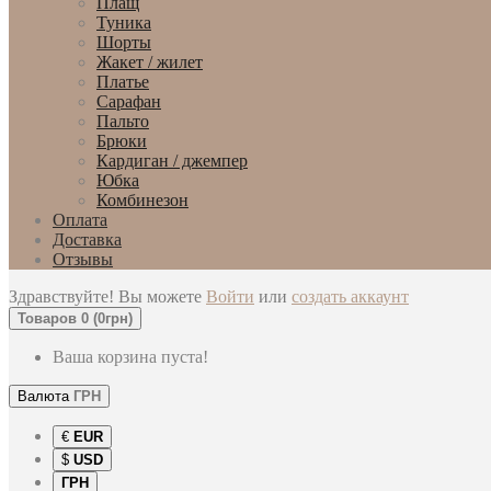
Плащ
Туника
Шорты
Жакет / жилет
Платье
Сарафан
Пальто
Брюки
Кардиган / джемпер
Юбка
Комбинезон
Оплата
Доставка
Отзывы
Здравствуйте! Вы можете
Войти
или
создать аккаунт
Товаров 0 (0грн)
Ваша корзина пуста!
Валюта
ГРН
€
EUR
$
USD
ГРН