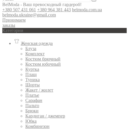
BelModa - Ваш превосходный гардероб!
+380 507 431 061
+380 964 381 443
belmoda.com.ua
belmoda.ukraine@gmail.com
Принимаем
заказы
Категории
Женская одежда
Блуза
Комплект
Костюм брючный
Костюм юбочный
Куртка
Плащ
Туника
Шорты
Жакет / жилет
Платье
Сарафан
Пальто
Брюки
Кардиган / джемпер
Юбка
Комбинезон