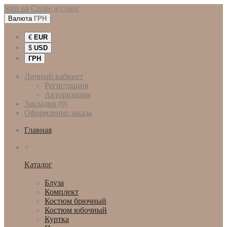
Sign up
Create account
Валюта
ГРН
€
EUR
$
USD
ГРН
Личный кабинет
Регистрация
Авторизация
Закладки (0)
Оформление заказа
Главная
+
Каталог
Женская одежда
Блуза
Комплект
Костюм брючный
Костюм юбочный
Куртка