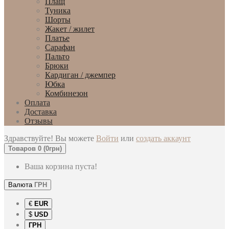
Плащ
Туника
Шорты
Жакет / жилет
Платье
Сарафан
Пальто
Брюки
Кардиган / джемпер
Юбка
Комбинезон
Оплата
Доставка
Отзывы
Здравствуйте! Вы можете
Войти
или
создать аккаунт
Товаров 0 (0грн)
Ваша корзина пуста!
Валюта
ГРН
€
EUR
$
USD
ГРН