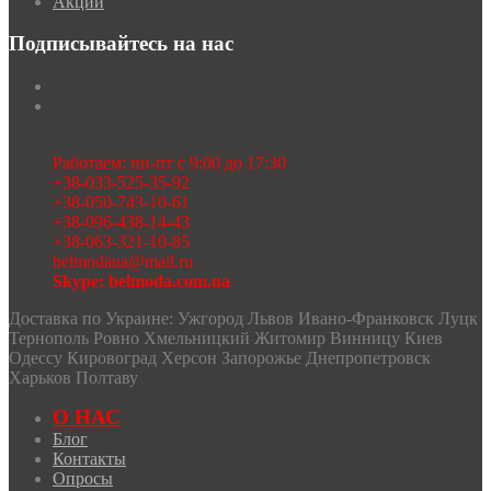
Акции
Подписывайтесь на нас
Работаем: пн-пт с 9:00 до 17:30
+38-033-525-35-92
+38-050-743-10-61
+38-096-438-14-43
+38-063-321-10-85
belmodaua@mail.ru
Skype: belmoda.com.ua
Доставка по Украине: Ужгород Львов Ивано-Франковск Луцк
Тернополь Ровно Хмельницкий Житомир Винницу Киев
Одессу Кировоград Херсон Запорожье Днепропетровск
Харьков Полтаву
О НАС
Блог
Контакты
Опросы