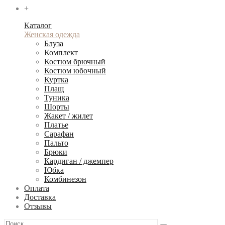
+
Каталог
Женская одежда
Блуза
Комплект
Костюм брючный
Костюм юбочный
Куртка
Плащ
Туника
Шорты
Жакет / жилет
Платье
Сарафан
Пальто
Брюки
Кардиган / джемпер
Юбка
Комбинезон
Оплата
Доставка
Отзывы