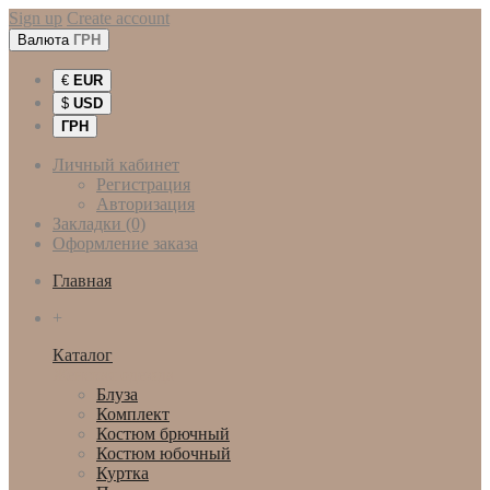
Sign up
Create account
Валюта
ГРН
€
EUR
$
USD
ГРН
Личный кабинет
Регистрация
Авторизация
Закладки (0)
Оформление заказа
Главная
+
Каталог
Женская одежда
Блуза
Комплект
Костюм брючный
Костюм юбочный
Куртка