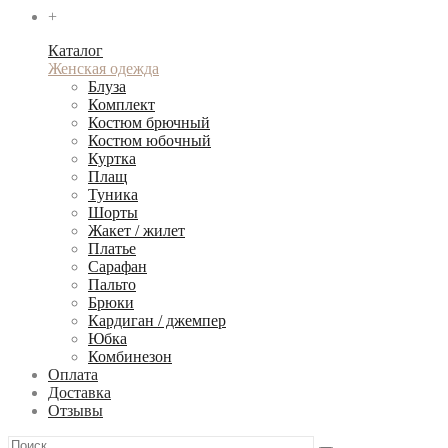
+
Каталог
Женская одежда
Блуза
Комплект
Костюм брючный
Костюм юбочный
Куртка
Плащ
Туника
Шорты
Жакет / жилет
Платье
Сарафан
Пальто
Брюки
Кардиган / джемпер
Юбка
Комбинезон
Оплата
Доставка
Отзывы