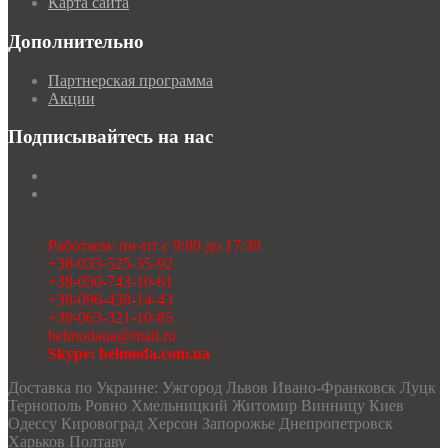
Карта сайта
Дополнительно
Партнерская программа
Акции
Подписывайтесь на нас
Работаем: пн-пт с 9:00 до 17:30
+38-033-525-35-92
+38-050-743-10-61
+38-096-438-14-43
+38-063-321-10-85
belmodaua@mail.ru
Skype: belmoda.com.ua
Доставка по Украине: Ужгород Львов Ивано-Франковск Луцк
Тернополь Ровно Хмельницкий Житомир Винницу Киев
Одессу Кировоград Херсон Запорожье Днепропетровск
Харьков Полтаву