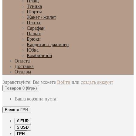
Плащ
Туника
Шорты
Жакет / жилет
Платье
Сарафан
Пальто
Брюки
Кардиган / джемпер
Юбка
Комбинезон
Оплата
Доставка
Отзывы
Здравствуйте! Вы можете
Войти
или
создать аккаунт
Товаров 0 (0грн)
Ваша корзина пуста!
Валюта
ГРН
€
EUR
$
USD
ГРН