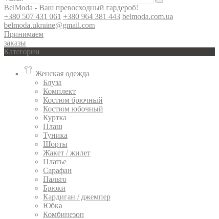
BelModa - Ваш превосходный гардероб!
+380 507 431 061
+380 964 381 443
belmoda.com.ua
belmoda.ukraine@gmail.com
Принимаем
заказы
Категории
Женская одежда
Блуза
Комплект
Костюм брючный
Костюм юбочный
Куртка
Плащ
Туника
Шорты
Жакет / жилет
Платье
Сарафан
Пальто
Брюки
Кардиган / джемпер
Юбка
Комбинезон